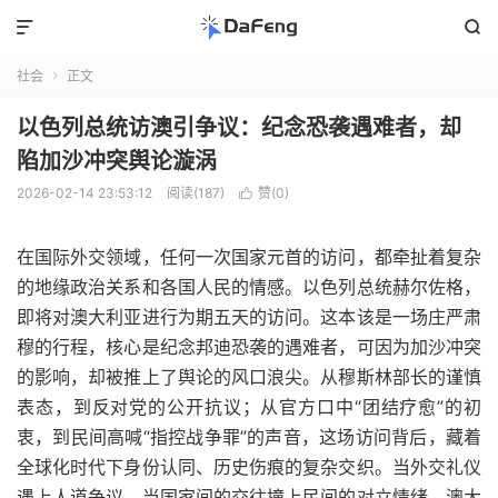


社会
正文

以色列总统访澳引争议：纪念恐袭遇难者，却
陷加沙冲突舆论漩涡
2026-02-14 23:53:12
阅读(187)
赞(
0
)

在国际外交领域，任何一次国家元首的访问，都牵扯着复杂
的地缘政治关系和各国人民的情感。以色列总统赫尔佐格，
即将对澳大利亚进行为期五天的访问。这本该是一场庄严肃
穆的行程，核心是纪念邦迪恐袭的遇难者，可因为加沙冲突
的影响，却被推上了舆论的风口浪尖。从穆斯林部长的谨慎
表态，到反对党的公开抗议；从官方口中“团结疗愈”的初
衷，到民间高喊“指控战争罪”的声音，这场访问背后，藏着
全球化时代下身份认同、历史伤痕的复杂交织。当外交礼仪
遇上人道争议，当国家间的交往撞上民间的对立情绪，澳大