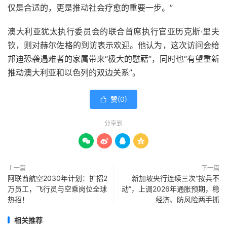
仅是合适的，更是推动社会疗愈的重要一步。”
澳大利亚犹太执行委员会的联合首席执行官亚历克斯·里夫
钦，则对赫尔佐格的到访表示欢迎。他认为，这次访问会给
邦迪恐袭遇难者的家属带来“极大的慰藉”，同时也“有望重新
推动澳大利亚和以色列的双边关系”。
赞(
0
)

分享到




上一篇
下一篇
阿联酋航空2030年计划：扩招2
新加坡央行连续三次“按兵不
万员工，飞行员与空乘岗位全球
动”，上调2026年通胀预期，稳
热招！
经济、防风险两手抓
相关推荐