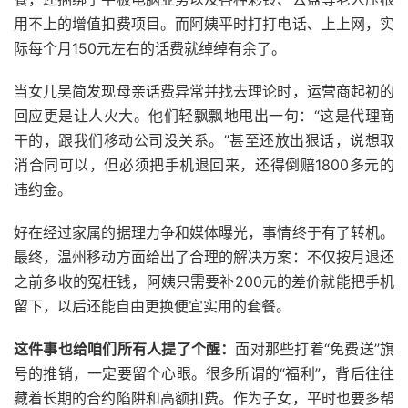
用不上的增值扣费项目。而阿姨平时打打电话、上上网，实
际每个月150元左右的话费就绰绰有余了。
当女儿吴简发现母亲话费异常并找去理论时，运营商起初的
回应更是让人火大。他们轻飘飘地甩出一句：“这是代理商
干的，跟我们移动公司没关系。”甚至还放出狠话，说想取
消合同可以，但必须把手机退回来，还得倒赔1800多元的
违约金。
好在经过家属的据理力争和媒体曝光，事情终于有了转机。
最终，温州移动方面给出了合理的解决方案：不仅按月退还
之前多收的冤枉钱，阿姨只需要补200元的差价就能把手机
留下，以后还能自由更换便宜实用的套餐。
这件事也给咱们所有人提了个醒：
面对那些打着“免费送”旗
号的推销，一定要留个心眼。很多所谓的“福利”，背后往往
藏着长期的合约陷阱和高额扣费。作为子女，平时也要多帮