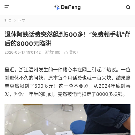


社会
正文

退休阿姨话费突然飙到500多！“免费领手机”背
后的8000元陷阱
2026-05-17 19:01:42
阅读(169)
赞(
0
)

最近，浙江温州发生的一件糟心事在网上引起了热议。一位
刚退休不久的阿姨，原本每个月话费也就一百来块，结果账
单突然飙到了500多元！这一查不要紧，从2024年底到事
发，短短一年半的时间，竟然被悄悄扣走了8000多块钱。