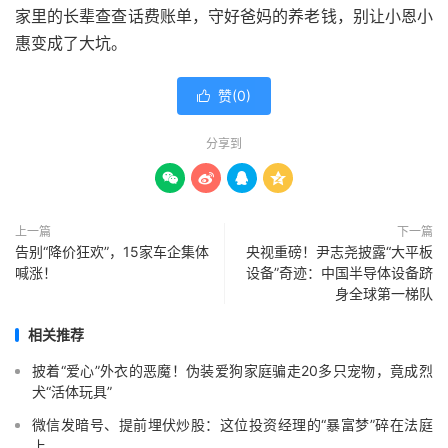
家里的长辈查查话费账单，守好爸妈的养老钱，别让小恩小
惠变成了大坑。
赞(
0
)

分享到




上一篇
下一篇
告别“降价狂欢”，15家车企集体
央视重磅！尹志尧披露“大平板
喊涨！
设备”奇迹：中国半导体设备跻
身全球第一梯队
相关推荐
披着“爱心”外衣的恶魔！伪装爱狗家庭骗走20多只宠物，竟成烈
犬“活体玩具”
微信发暗号、提前埋伏炒股：这位投资经理的“暴富梦”碎在法庭
上