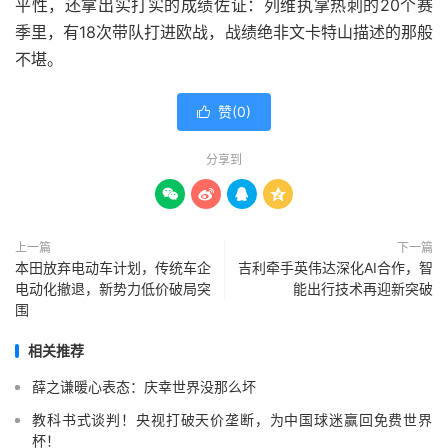
平性，还拿出实打实的成绩佐证：列维执掌热刺的20个赛
季里，有18次带队打进欧战，战绩绝非文卡特山描述的那般
不堪。
赞(
0
)

分享到




上一篇
下一篇
本田放弃电动车计划，传统车企
吉利牵手英伟达深化AI合作，智
电动化撤退，新势力低价破局突
能出行技术再迎新突破
围
相关推荐
薛之谦暖心表态：庆幸世界没那么坏
教科书式谈判！央视打破天价垄断，为中国球迷赢回免费世界
杯！