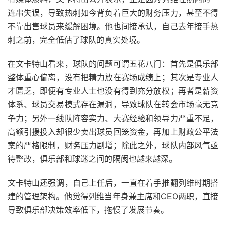
连串失误，导致热刺如今背负着巨大的财务压力，甚至不得
不靠出售球员来缓解困境。他也间接承认，自己去年接手热
刺之前，完全低估了球队的真实处境。
在文卡特山看来，球队的问题可谓五花八门：首先是俱乐部
整体重心偏离，没有把精力放在赛场成绩上；其次是专业人
才匮乏，即便有专业人士也没有得到充分放权；再者是薪资
体系、球员交易模式存在漏洞，导致球队在转会市场毫无竞
争力；另外一线队阵容实力、大赛经验和领导力严重不足，
高额引援投入却很少卖出球员回笼资金，再加上财政公平法
案的严格限制，财务压力剧增；除此之外，球队内部风气亟
待整改，俱乐部和球迷之间的隔阂也越来越深。
文卡特山还强调，自己上任后，一直在着手推翻列维时期搭
建的管理架构。他觉得列维当年身兼主席和CEO两职，直接
导致俱乐部决策效率低下，拖慢了发展节奏。