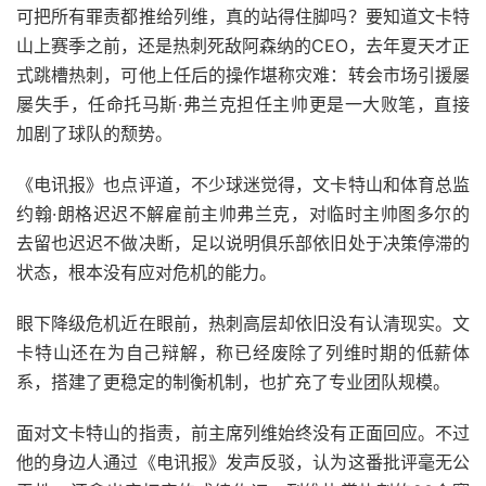
可把所有罪责都推给列维，真的站得住脚吗？要知道文卡特
山上赛季之前，还是热刺死敌阿森纳的CEO，去年夏天才正
式跳槽热刺，可他上任后的操作堪称灾难：转会市场引援屡
屡失手，任命托马斯·弗兰克担任主帅更是一大败笔，直接
加剧了球队的颓势。
《电讯报》也点评道，不少球迷觉得，文卡特山和体育总监
约翰·朗格迟迟不解雇前主帅弗兰克，对临时主帅图多尔的
去留也迟迟不做决断，足以说明俱乐部依旧处于决策停滞的
状态，根本没有应对危机的能力。
眼下降级危机近在眼前，热刺高层却依旧没有认清现实。文
卡特山还在为自己辩解，称已经废除了列维时期的低薪体
系，搭建了更稳定的制衡机制，也扩充了专业团队规模。
面对文卡特山的指责，前主席列维始终没有正面回应。不过
他的身边人通过《电讯报》发声反驳，认为这番批评毫无公