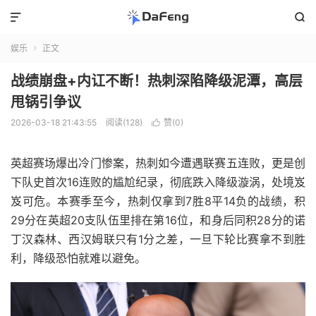


娱乐
正文

战绩崩盘+内讧不断！热刺深陷降级泥潭，高层
甩锅引争议
2026-03-18 21:43:55
阅读(128)
赞(
0
)

英超赛场爆出冷门惨案，热刺如今遭遇联赛五连败，更是创
下队史首次16连败的尴尬纪录，彻底跌入降级漩涡，处境岌
岌可危。本赛季至今，热刺仅拿到7胜8平14负的战绩，积
29分在英超20支队伍里排在第16位，和身后同积28分的诺
丁汉森林、西汉姆联只有1分之差，一旦下轮比赛拿不到胜
利，降级恐怕就难以避免。