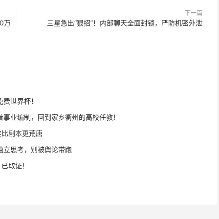
下一篇
0万
三星急出“狠招”！内部聊天全面封锁，严防机密外泄
免费世界杯！
着事业编制，回到家乡衢州的高校任教！
实比剧本更荒唐
独立思考，别被舆论带跑
，已取证！