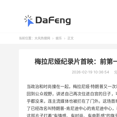
当前位置：
大风热搜网
娱乐
正文


梅拉尼娅纪录片首映：前第
2026-02-19 10:36:54
当政治和时尚撞在一起，梅拉尼娅·特朗普又一
回到公众视野，讲述自己再次住进白宫的日子，
乎都没来，连主流媒体也被拦在了门外。这场首
了已经改名叫特朗普-肯尼迪中心的肯尼迪中心
这部片子打着“有情感、有时尚、有电影感”的