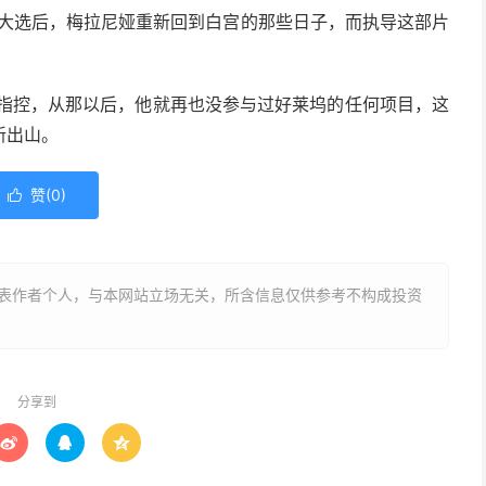
赢得大选后，梅拉尼娅重新回到白宫的那些日子，而执导这部片
的指控，从那以后，他就再也没参与过好莱坞的任何项目，这
新出山。
赞(
0
)

表作者个人，与本网站立场无关，所含信息仅供参考不构成投资
分享到


