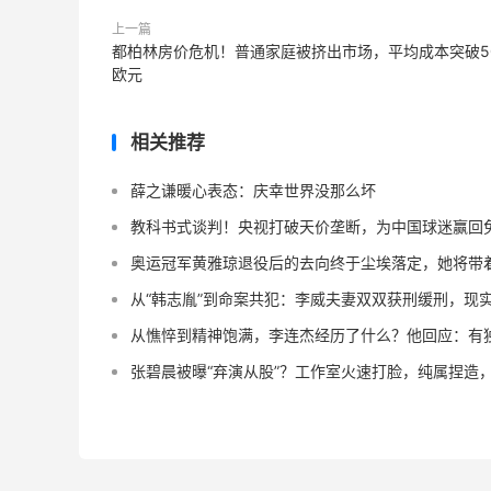
上一篇
都柏林房价危机！普通家庭被挤出市场，平均成本突破5
欧元
相关推荐
薛之谦暖心表态：庆幸世界没那么坏
教科书式谈判！央视打破天价垄断，为中国球迷赢回
奥运冠军黄雅琼退役后的去向终于尘埃落定，她将带
从“韩志胤”到命案共犯：李威夫妻双双获刑缓刑，现
从憔悴到精神饱满，李连杰经历了什么？他回应：有
张碧晨被曝“弃演从股”？工作室火速打脸，纯属捏造