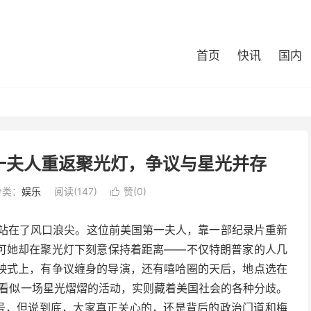
首页
快讯
国内
一夫人重返聚光灯，争议与星光并存
分类：
娱乐
阅读(147)
赞(
0
)

次站在了风口浪尖。这位前美国第一夫人，靠一部纪录片重新
可她却在聚光灯下刻意保持着距离——不仅特朗普家的人几
映式上，有争议缠身的导演，还有嘻哈圈的天后，地点选在
，看似一场星光熠熠的活动，实则藏着美国社会的各种分歧。
旗号，但说到底，大家真正关心的，还是背后的政治门道和梅