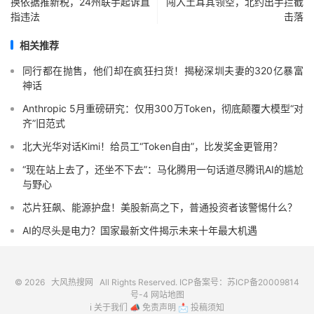
换依据推新税，24州联手起诉直
闯入土耳其领空，北约出手拦截
指违法
击落
相关推荐
同行都在抛售，他们却在疯狂扫货！揭秘深圳夫妻的320亿暴富
神话
Anthropic 5月重磅研究：仅用300万Token，彻底颠覆大模型“对
齐”旧范式
北大光华对话Kimi！给员工“Token自由”，比发奖金更管用？
“现在站上去了，还坐不下去”：马化腾用一句话道尽腾讯AI的尴尬
与野心
芯片狂飙、能源护盘！美股新高之下，普通投资者该警惕什么？
AI的尽头是电力？国家最新文件揭示未来十年最大机遇
© 2026
大风热搜网
All Rights Reserved. ICP备案号：
苏ICP备20009814
号-4
网站地图
ℹ️
关于我们
📣
免责声明
📩
投稿须知