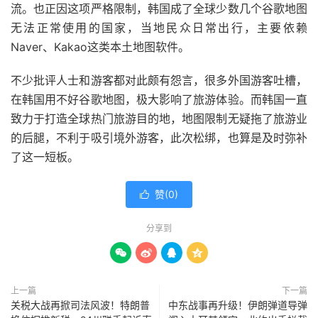
流。也正因这项严格限制，韩国成了全球少数几个谷歌地图
无法正常使用的国家，当地民众日常出行，主要依赖
Naver、Kakao这类本土地图软件。
不少批评人士和游客都对此颇有怨言，很多外国游客吐槽，
在韩国用不好谷歌地图，极大影响了旅游体验。而韩国一直
致力于打造全球热门旅游目的地，地图限制无疑拖了旅游业
的后腿，不利于吸引境外游客，此次松绑，也算是及时弥补
了这一短板。
赞(
0
)

分享到




上一篇
下一篇
关税大战再掀司法风波！特朗普
中东战事再升级！伊朗弹道导弹