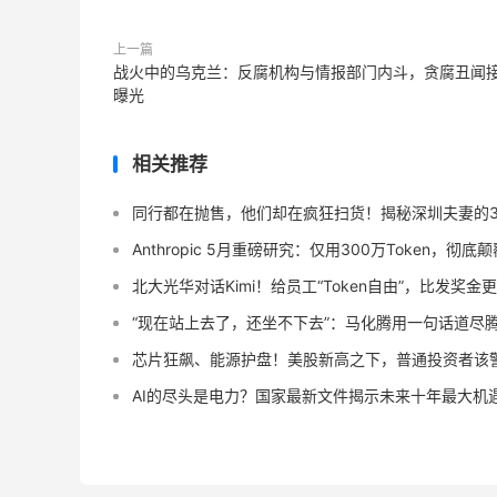
上一篇
战火中的乌克兰：反腐机构与情报部门内斗，贪腐丑闻
曝光
相关推荐
同行都在抛售，他们却在疯狂扫货！揭秘深圳夫妻的3
Anthropic 5月重磅研究：仅用300万Token，彻
北大光华对话Kimi！给员工“Token自由”，比发奖金
“现在站上去了，还坐不下去”：马化腾用一句话道尽腾
芯片狂飙、能源护盘！美股新高之下，普通投资者该
AI的尽头是电力？国家最新文件揭示未来十年最大机