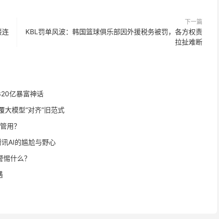
下一篇
接连
KBL罚单风波：韩国篮球俱乐部因外援税务被罚，各方权责
拉扯难断
20亿暴富神话
底颠覆大模型“对齐”旧范式
更管用？
讯AI的尴尬与野心
警惕什么？
遇