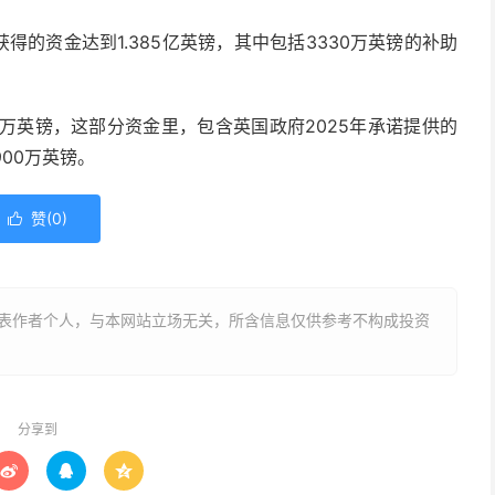
得的资金达到1.385亿英镑，其中包括3330万英镑的补助
0万英镑，这部分资金里，包含英国政府2025年承诺提供的
00万英镑。
赞(
0
)

表作者个人，与本网站立场无关，所含信息仅供参考不构成投资
分享到


