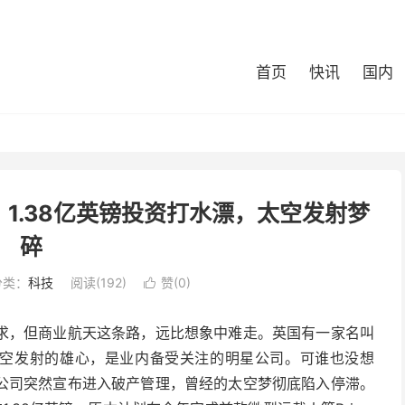
首页
快讯
国内
：1.38亿英镑投资打水漂，太空发射梦
碎
分类：
科技
阅读(192)
赞(
0
)

求，但商业航天这条路，远比想象中难走。英国有一家名叫
展太空发射的雄心，是业内备受关注的明星公司。可谁也没想
公司突然宣布进入破产管理，曾经的太空梦彻底陷入停滞。