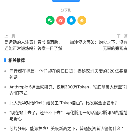
分享到




上一篇
下一篇
爱运动的人注意！春节喝酒后，
加沙停火再破：炮火之下，没有
还能正常锻炼吗？答案一目了然
无辜的旁观者
相关推荐
同行都在抛售，他们却在疯狂扫货！揭秘深圳夫妻的320亿暴富
神话
Anthropic 5月重磅研究：仅用300万Token，彻底颠覆大模型“对
齐”旧范式
北大光华对话Kimi！给员工“Token自由”，比发奖金更管用？
“现在站上去了，还坐不下去”：马化腾用一句话道尽腾讯AI的尴尬
与野心
芯片狂飙、能源护盘！美股新高之下，普通投资者该警惕什么？