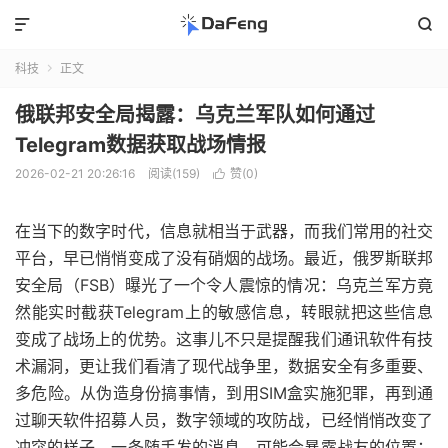


科技
正文

俄联邦安全局揭露：乌克兰军队如何通过
Telegram数据获取战场情报
2026-02-21 20:26:16
阅读(159)
赞(
0
)

在当下的数字时代，信息就相当于武器，而我们常用的社交
平台，早已悄悄变成了没有硝烟的战场。最近，俄罗斯联邦
安全局（FSB）曝光了一个令人震惊的情况：乌克兰军方竟
然能实时截获Telegram上的敏感信息，转眼就把这些信息
变成了战场上的优势。这事儿不只是提醒我们通讯软件有技
术漏洞，更让我们看清了现代战争里，数据安全有多重要、
多危险。从伪造身份搞事情，到用SIM盒实施犯罪，再到通
过聊天软件招募人员，数字领域的攻防战，已经悄悄改变了
冲突的样子。一条随手发的消息，可能会暴露战友的位置；