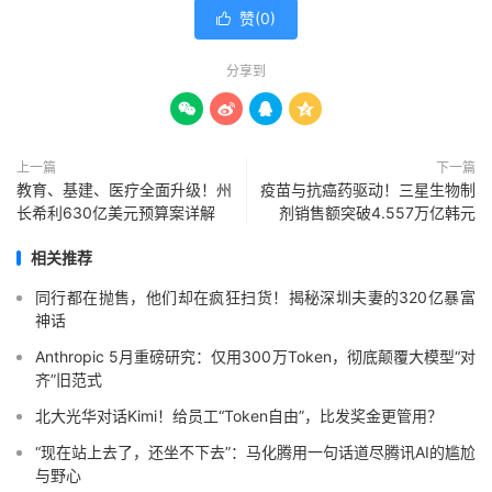
赞(
0
)

分享到




上一篇
下一篇
教育、基建、医疗全面升级！州
疫苗与抗癌药驱动！三星生物制
长希利630亿美元预算案详解
剂销售额突破4.557万亿韩元
相关推荐
同行都在抛售，他们却在疯狂扫货！揭秘深圳夫妻的320亿暴富
神话
Anthropic 5月重磅研究：仅用300万Token，彻底颠覆大模型“对
齐”旧范式
北大光华对话Kimi！给员工“Token自由”，比发奖金更管用？
“现在站上去了，还坐不下去”：马化腾用一句话道尽腾讯AI的尴尬
与野心