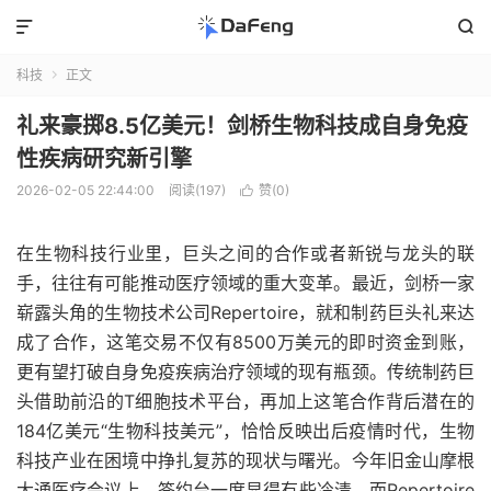


科技
正文

礼来豪掷8.5亿美元！剑桥生物科技成自身免疫
性疾病研究新引擎
2026-02-05 22:44:00
阅读(197)
赞(
0
)

在生物科技行业里，巨头之间的合作或者新锐与龙头的联
手，往往有可能推动医疗领域的重大变革。最近，剑桥一家
崭露头角的生物技术公司Repertoire，就和制药巨头礼来达
成了合作，这笔交易不仅有8500万美元的即时资金到账，
更有望打破自身免疫疾病治疗领域的现有瓶颈。传统制药巨
头借助前沿的T细胞技术平台，再加上这笔合作背后潜在的
184亿美元“生物科技美元”，恰恰反映出后疫情时代，生物
科技产业在困境中挣扎复苏的现状与曙光。今年旧金山摩根
大通医疗会议上，签约台一度显得有些冷清，而Repertoire