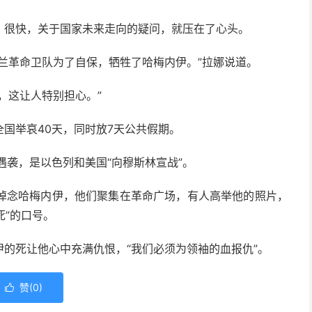
，很快，关于国家未来走向的疑问，就压在了心头。
兰革命卫队为了自保，牺牲了哈梅内伊。”拉娜说道。
，这让人特别担心。”
国举哀40天，同时放7天公共假期。
遇袭，是以色列和美国“向穆斯林宣战”。
悼念哈梅内伊，他们聚集在革命广场，有人高举他的照片，
死”的口号。
的死让他心中充满仇恨，“我们必须为领袖的血报仇”。
赞(
0
)
