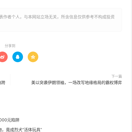
表作者个人，与本网站立场无关，所含信息仅供参考不构成投资
分享到



下一篇
典跨
美以突袭伊朗领袖，一场改写地缘格局的霸权博弈
000元陷阱
物，竟成烈犬“活体玩具”