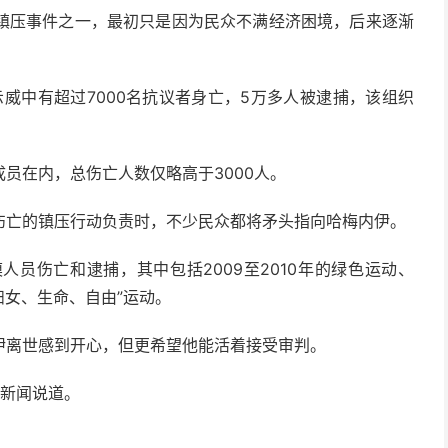
镇压事件之一，最初只是因为民众不满经济困境，后来逐渐
示威中有超过7000名抗议者身亡，5万多人被逮捕，该组织
员在内，总伤亡人数仅略高于3000人。
伤亡的镇压行动负责时，不少民众都将矛头指向哈梅内伊。
员伤亡和逮捕，其中包括2009至2010年的绿色运动、
“妇女、生命、自由”运动。
伊离世感到开心，但更希望他能活着接受审判。
S新闻说道。