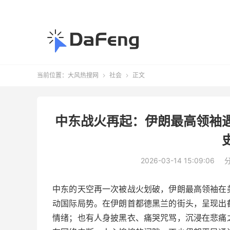
当前位置：
大风热搜网
社会
正文


中东战火再起：伊朗最高领袖
2026-03-14 15:09:06
中东的天空再一次被战火划破，伊朗最高领袖在
动国际局势。在伊朗首都德黑兰的街头，呈现出
情绪；也有人身披黑衣、痛哭咒骂，沉浸在悲痛