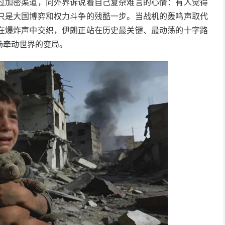
过加密渠道，向外界诉说着自己复杂难言的心情：有人觉得
只是大国博弈和权力斗争的残酷一步。当战机的轰鸣声取代
在爆炸声中交织，伊朗正站在历史最关键、最动荡的十字路
场牵动世界的变局。