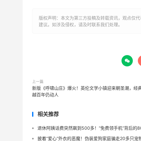
版权声明：本文为第三方投稿及转载资讯，观点仅代
建议。如涉及侵权，请及时联系我们处理。

上一篇
新版《呼啸山庄》爆火！英伦文学小镇迎来朝圣潮，经
越百年仍动人
相关推荐
退休阿姨话费突然飙到500多！“免费领手机”背后的8
披着“爱心”外衣的恶魔！伪装爱狗家庭骗走20多只宠