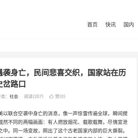
首页
快讯
国内
遇袭身亡，民间悲喜交织，国家站在历
史岔路口
分类：
社会
阅读(207)
赞(
0
)

美以联合空袭中身亡的消息，像一声惊雷传遍全球，瞬间搅
截然不同的两幅画面：有人燃放烟花、载歌载舞，尽情宣泄
之中。同一场变故，照出了这个古老国家内部的巨大撕裂。