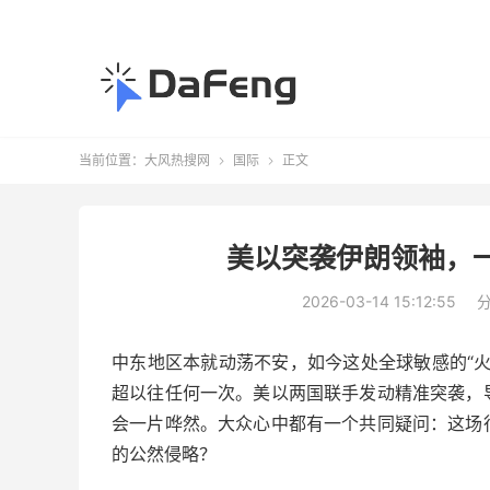
当前位置：
大风热搜网
国际
正文


美以突袭伊朗领袖，
2026-03-14 15:12:55
中东地区本就动荡不安，如今这处全球敏感的“
超以往任何一次。美以两国联手发动精准突袭，
会一片哗然。大众心中都有一个共同疑问：这场
的公然侵略？