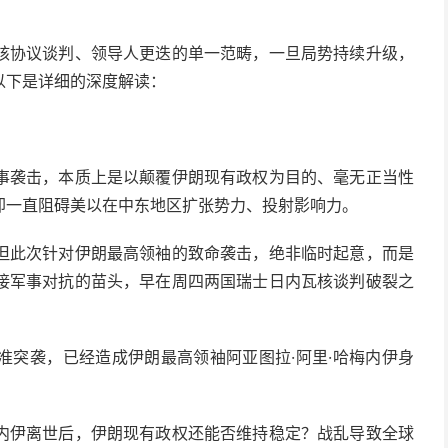
核协议谈判、领导人更迭的单一范畴，一旦局势持续升级，
以下是详细的深度解读：
事袭击，本质上是以颠覆伊朗现有政权为目的、毫无正当性
，却一直阻碍美以在中东地区扩张势力、投射影响力。
但此次针对伊朗最高领袖的致命袭击，绝非临时起意，而是
接军事对抗的苗头，早在周四两国瑞士日内瓦核谈判破裂之
准突袭，已经造成伊朗最高领袖阿亚图拉·阿里·哈梅内伊身
内伊离世后，伊朗现有政权还能否维持稳定？战乱导致全球