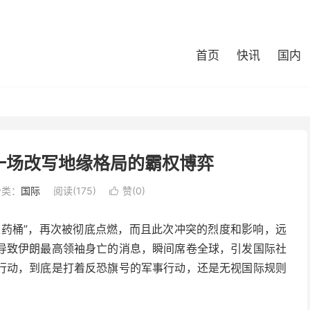
首页
快讯
国内
一场改写地缘格局的霸权博弈
分类：
国际
阅读(175)
赞(
0
)

火药桶”，再次被彻底点燃，而且此次冲突的烈度和影响，远
导致伊朗最高领袖身亡的消息，瞬间席卷全球，引发国际社
行动，到底是打着反恐旗号的军事行动，还是无视国际规则