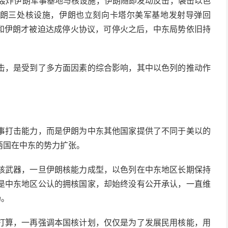
率先轰炸伊朗军事基地与核设施，伊朗随即发动反击，袭击以色
伊朗三处核设施，伊朗也立刻向卡塔尔美军基地发射导弹回
列和伊朗才被迫达成停火协议，可停火之后，中东局势依旧持
击，是受到了多方面因素的综合影响，其中以色列的推动作
事打击能力，而是伊朗为中东其他国家提供了不同于美以的
两国在中东的势力扩张。
核武器，一旦伊朗核能力成型，以色列在中东地区长期保持
是中东地区公认的拥核国家，却始终没有公开承认，一直维
场。
打算，一再强调本国核计划，仅仅是为了发展民用核能，用