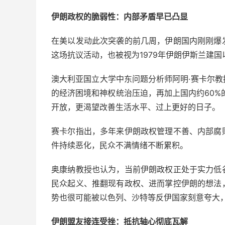
伊朗政权的脆弱性：内部矛盾早已凸显
在美以发动此次突袭的前几周，伊朗国内刚刚爆
这场抗议活动，也被视为1979年伊朗伊斯兰建
澳大利亚国立大学中东问题分析师阿明·赛卡尔
的经济困境和神权统治压迫，再加上国内约60%
开放，更渴望改善生活水平、过上更好的日子。
赛卡尔指出，多年来伊朗政权管理不善、内部腐
件持续恶化，民众不满情绪不断累积。
奥康纳教授也认为，当前伊朗政权正处于实力低
民众起义、推翻现有政权、进而掌控伊朗的想法
势也很可能被以色列、沙特等反伊国家刻意夸大
伊朗盟友接连受挫：抵抗轴心彻底瓦解