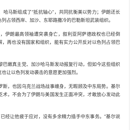
、哈马斯组成了“抵抗轴心”，共同抗衡美以势力；伊朗还长
色列占领西岸、加沙、东耶路撒冷的巴勒斯坦武装组织。
杀，伊朗最高领袖遭突袭身亡，叙利亚阿萨德政权也已经倒
瓦解，再也没有国家和组织，能有实力公开反对以色列占领巴
黎巴嫩真主党、加沙哈马斯发动报复行动，但如今这些组织
这也让以色列发动袭击的意愿更加强烈。
罗斯，也因乌克兰战场战事缠身，无暇顾及中东局势。基尔
乏术，不会为了伊朗与美国发生正面冲突，才敢放心发动此
场已经让他疲于应对，没有多余精力插手中东事务。”基尔说