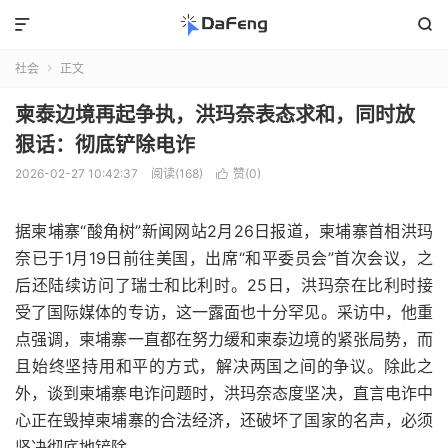


社会
正文

柬泰边境再起争执，洪玛奈表态求和，同时放
狠话：彻底铲除电诈
2026-02-27 10:42:37
阅读(168)
赞(
0
)

据柬埔寨“酸角树”新闻网站2月26日报道，柬埔寨首相洪玛
奈已于1月19日前往美国，出席“和平委员会”首次会议，之
后还陆续访问了瑞士和比利时。25日，洪玛奈在比利时接
受了国际媒体的专访，这一露面也十分罕见。采访中，他重
点强调，柬埔寨一直都在努力缓和柬泰边境的紧张局势，而
且始终坚持用和平的方式，解决两国之间的争议。除此之
外，谈到柬埔寨电诈问题时，洪玛奈态度坚决，直言电诈中
心正在毁掉柬埔寨的合法经济，还破坏了国家的名声，必须
坚决彻底地铲除。