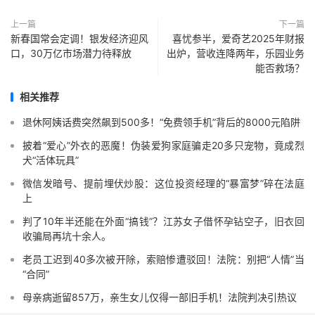
上一篇
下一篇
新春国常会定调！银发经济迎风
喜忧参半，爱奇艺2025年财报
口，30万亿市场潜力待释放
出炉，营收连降两年，乐园业务
能否救场？
相关推荐
退休阿姨话费突然飙到500多！“免费领手机”背后的8000元陷阱
披着“爱心”外衣的恶魔！伪装爱狗家庭骗走20多只宠物，竟成烈
犬“活体玩具”
微信发暗号、提前埋伏炒股：这位投资经理的“暴富梦”碎在法庭
上
判了10年半还能在外面“搞钱”？江苏女子借怀孕钻空子，旧衣回
收骗局再坑十余人。
老员工迟到40多次被开除，索赔惨遭驳回！法院：别把“人情”当
“合同”
母亲病逝留857万，亲生女儿仅得一部旧手机！法院判决引热议