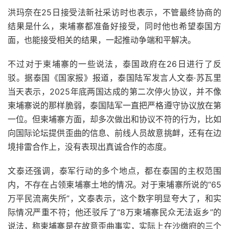
洪玛奈在25日接受法新社采访时也表示，不管最终协商的
结果是什么，柬埔寨都准备好接受，同时他也希望泰国方
面，也能接受相关的结果，一起推动争端和平解决。
不过对于柬埔寨的一些说法，泰国政府在26日进行了反
驳。据泰国《国家报》报道，泰国陆军发言人文泰·苏瓦里
当天表示，2025年底两国达成的第二次停火协议，并不像
柬埔寨说的那样脆弱，泰国陆军一直把严格遵守协议放在第
一位。但柬埔寨方面，却多次做出和协议不符的行为，比如
向国际论坛提供歪曲的信息、前线人员故意挑衅，还有在边
境排雷合作上，没有表现出真诚合作的态度。
文泰还强调，泰军行动的多个地点，都在泰国的主权范围
内，不存在占领柬埔寨土地的情况。对于柬埔寨所说的“65
万平民流离失所”，文泰表示，这个数字明显夸大了，和实
际情况严重不符；他还驳斥了“8万柬埔寨民众无法返乡”的
说法，称柬埔寨是在故意歪曲事实，实际上在沙缴府的三个