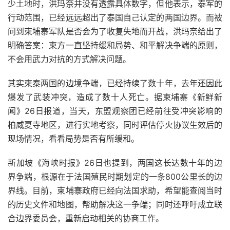
少土地时，洪玛奈并没有透露具体数字，但他表示，泰军的
行动范围，已经远远超出了泰国自己认定的两国边界。而被
问到柬埔寨军队是否会为了收复失地而开战，洪玛奈给出了
明确答案：柬方一直坚持缓和局势、和平解决争端的原则，
不会用武力对抗的方式解决问题。
其实柬泰两国的边境争端，已经持续了数十年，去年还因此
爆发了武装冲突，造成了数十人死亡。据柬埔寨《新鲜新
闻》26日报道，当天，东盟观察团已经前往受冲突影响的
柏威夏寺地区，进行实地考察，同时评估停火协议生效后的
现场情况，看看局势是否有所缓和。
新加坡《海峡时报》26日也提到，两国这长达数十年的边
界争端，根源在于法国殖民时期划定的一条800公里长的边
界线。目前，柬埔寨政府已经向法国求助，希望能查阅当时
的历史文件和地图，帮助解决这一争端；同时还呼吁成立联
合边界委员会，重新启动相关的协商工作。