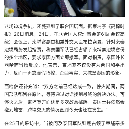
这场边境争执，还蔓延到了联合国层面。据柬埔寨《高棉时
报》26日消息，24日，在联合国人权理事会第61届会议高
级别会议上，柬埔寨副首相兼外交大臣布拉索昆，针对柬泰
边境局势发起指责，称泰国军队已经占领了柬埔寨边境省份
的多个地区，要求泰国方面立即撤军。面对指责，泰国外长
西哈萨当场反驳，他表示，柬埔寨不仅没有为两国和平出
力，反而一再靠虚假指控、歪曲事实，来抹黑泰国的形象。
西哈萨还补充道：“双方之前已经达成一致，停火期间，两
国部队都留在原地，等待通过对话找到最终的解决办法。可
停火之后，柬埔寨方面还是多次故意挑衅，泰国士兵依然会
碰到地雷，跨境交火的情况直到今天也还在发生。”
在25日的采访中，当被问及泰国军队到底占领了柬埔寨多