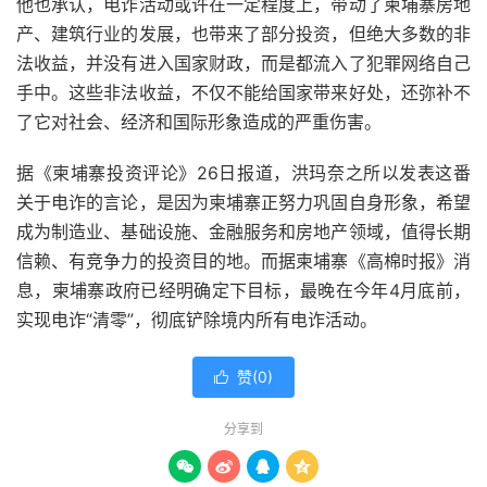
他也承认，电诈活动或许在一定程度上，带动了柬埔寨房地
产、建筑行业的发展，也带来了部分投资，但绝大多数的非
法收益，并没有进入国家财政，而是都流入了犯罪网络自己
手中。这些非法收益，不仅不能给国家带来好处，还弥补不
了它对社会、经济和国际形象造成的严重伤害。
据《柬埔寨投资评论》26日报道，洪玛奈之所以发表这番
关于电诈的言论，是因为柬埔寨正努力巩固自身形象，希望
成为制造业、基础设施、金融服务和房地产领域，值得长期
信赖、有竞争力的投资目的地。而据柬埔寨《高棉时报》消
息，柬埔寨政府已经明确定下目标，最晚在今年4月底前，
实现电诈“清零”，彻底铲除境内所有电诈活动。
赞(
0
)

分享到



