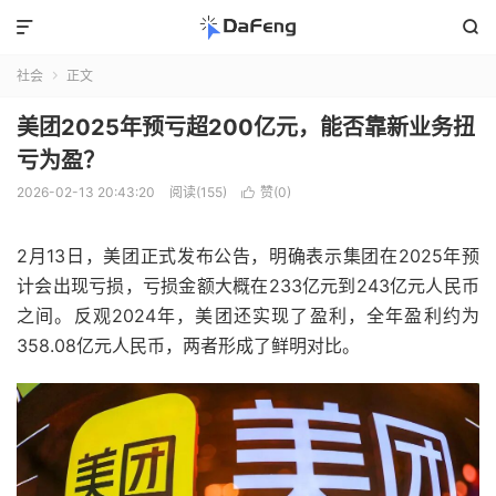


社会
正文

美团2025年预亏超200亿元，能否靠新业务扭
亏为盈？
2026-02-13 20:43:20
阅读(155)
赞(
0
)

2月13日，美团正式发布公告，明确表示集团在2025年预
计会出现亏损，亏损金额大概在233亿元到243亿元人民币
之间。反观2024年，美团还实现了盈利，全年盈利约为
358.08亿元人民币，两者形成了鲜明对比。