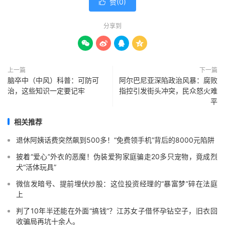
赞(
0
)

分享到




上一篇
下一篇
脑卒中（中风）科普：可防可
阿尔巴尼亚深陷政治风暴：腐败
治，这些知识一定要记牢
指控引发街头冲突，民众怒火难
平
相关推荐
退休阿姨话费突然飙到500多！“免费领手机”背后的8000元陷阱
披着“爱心”外衣的恶魔！伪装爱狗家庭骗走20多只宠物，竟成烈
犬“活体玩具”
微信发暗号、提前埋伏炒股：这位投资经理的“暴富梦”碎在法庭
上
判了10年半还能在外面“搞钱”？江苏女子借怀孕钻空子，旧衣回
收骗局再坑十余人。