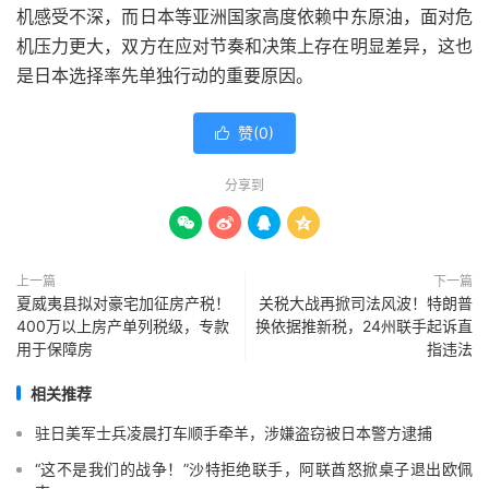
机感受不深，而日本等亚洲国家高度依赖中东原油，面对危
机压力更大，双方在应对节奏和决策上存在明显差异，这也
是日本选择率先单独行动的重要原因。
赞(
0
)

分享到




上一篇
下一篇
夏威夷县拟对豪宅加征房产税！
关税大战再掀司法风波！特朗普
400万以上房产单列税级，专款
换依据推新税，24州联手起诉直
用于保障房
指违法
相关推荐
驻日美军士兵凌晨打车顺手牵羊，涉嫌盗窃被日本警方逮捕
“这不是我们的战争！”沙特拒绝联手，阿联酋怒掀桌子退出欧佩