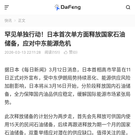


快讯
正文

罕见单独行动！日本首次单方面释放国家石油
储备，应对中东能源危机
2026-03-13 22:11:28
阅读(151)
赞(
0
)

据日本《每日新闻》3月12日消息，日本首相高市早苗在11
日正式对外宣布，受中东伊朗局势持续恶化、能源供应风险
加剧影响，日本将从3月16日开始，分阶段释放国内石油储
备，全力保障国内油品供应稳定，缓解国际能源市场紧张局
势。
此次释放储备的计划分为两步走，首先会先释放可供国内使
用15天的民间石油储备，后续再跟进释放为期一个月的国家
石油储备，双重举措应对潜在的供应缺口。值得关注的是，