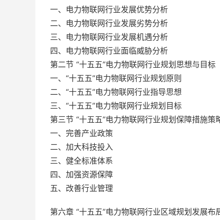
一、电力物联网行业发展优势分析
二、电力物联网行业发展劣势分析
三、电力物联网行业发展机遇分析
四、电力物联网行业面临威胁分析
第二节 “十五五”电力物联网行业规划思想与目标
一、“十五五”电力物联网行业规划原则
二、“十五五”电力物联网行业指导思想
三、“十五五”电力物联网行业规划目标
第三节 “十五五”电力物联网行业规划保障措施策
一、完善产业政策
二、加大科技投入
三、健全标准体系
四、加强资源保障
五、改善行业管理
第六章 “十五五”电力物联网行业区域规划发展布