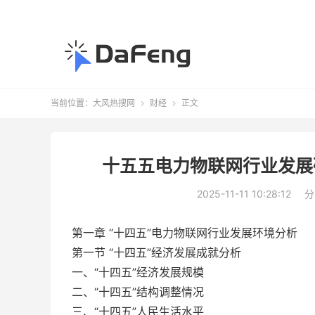
当前位置：
大风热搜网
财经
正文


十五五电力物联网行业发展
2025-11-11 10:28:12
分
第一章 “十四五”电力物联网行业发展环境分析
第一节 “十四五”经济发展成就分析
一、“十四五”经济发展规模
二、“十四五”结构调整情况
三、“十四五”人民生活水平