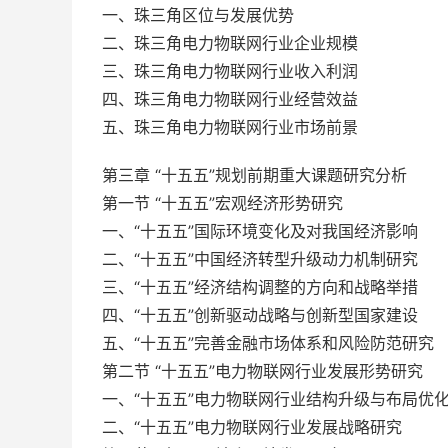
一、珠三角区位与发展优势
二、珠三角电力物联网行业企业规模
三、珠三角电力物联网行业收入利润
四、珠三角电力物联网行业经营效益
五、珠三角电力物联网行业市场前景
第三章 “十五五”规划前期重大课题研究分析
第一节 “十五五”宏观经济形势研究
一、“十五五”国际环境变化及对我国经济影响
二、“十五五”中国经济转型升级动力机制研究
三、“十五五”经济结构调整的方向和战略举措
四、“十五五”创新驱动战略与创新型国家建设
五、“十五五”完善金融市场体系和风险防范研究
第二节 “十五五”电力物联网行业发展形势研究
一、“十五五”电力物联网行业结构升级与布局优
二、“十五五”电力物联网行业发展战略研究