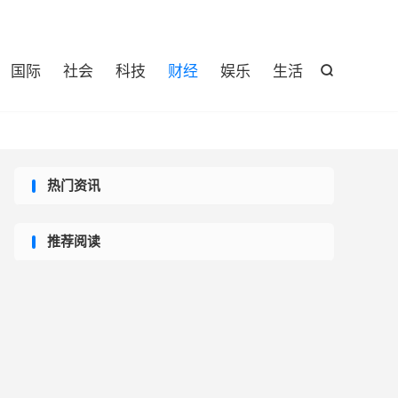

国际
社会
科技
财经
娱乐
生活

热门资讯
推荐阅读