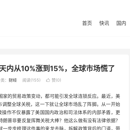
首页
快讯
国内
内从10%涨到15%，全球市场慌了
分类：
财经
阅读(155)
赞(
0
)

国家的贸易政策变动，都可能引发全球连锁反应。最近，美
宣布调整全球关税，这一下就让全球市场乱了阵脚。从一开始
这波操作不仅暴露了美国国内政治和司法体系的内部矛盾，更
特朗普非要反复挥舞关税大棒？他这么做有没有法律依据？
就一步步梳理这件事的来龙去脉，拆解政策背后的门道，带