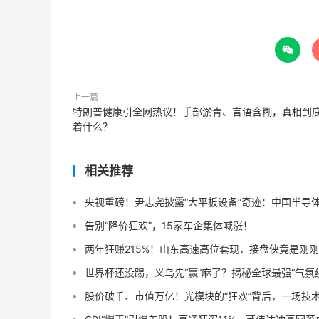

上一篇
特朗普健康引全网热议！手部淤青、言语含糊，真相到
着什么？
相关推荐
央视重磅！尹志尧披露“大平板设备”奇迹：中国半导
告别“降价狂欢”，15家车企集体喊涨！
两年狂赚215%！山东高速高位套现，接盘侠竟是刚刚
世界杯还没踢，义乌先“赢”麻了？揭秘全球最强“气氛
股价破千、市值万亿！光模块的“狂欢”背后，一场技