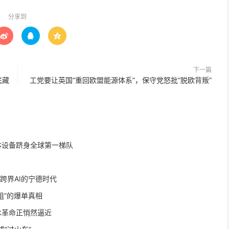
分享到



下一篇
底藏
工党要让英国“重回欧盟能源体系”，保守党怒批“脱欧背叛”
体设备跻身全球第一梯队
跨界AI的宁德时代
组”的爆单真相
术革命正悄然逼近