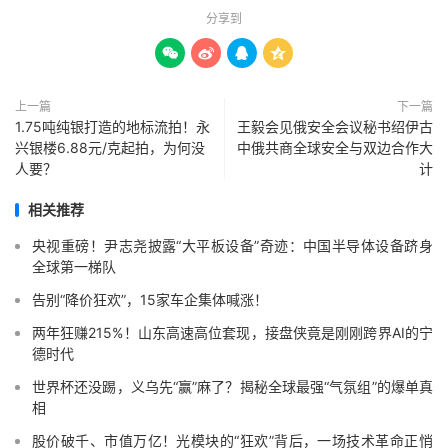
分享到




上一篇
下一篇
1.75吨纯银打造的地标流拍！永
王毅会见俄安全会议秘书绍伊古
兴银楼6.88元/克起拍，为何没
中俄共商全球安全与双边合作大
人要？
计
相关推荐
央视重磅！尹志尧披露“大平板设备”奇迹：中国半导体设备跻身
全球第一梯队
告别“降价狂欢”，15家车企集体喊涨！
两年狂赚215%！山东高速高位套现，接盘侠竟是刚刚跨界AI的宁
德时代
世界杯还没踢，义乌先“赢”麻了？揭秘全球最强“气氛组”的爆单真
相
股价破千、市值万亿！光模块的“狂欢”背后，一场技术革命正悄