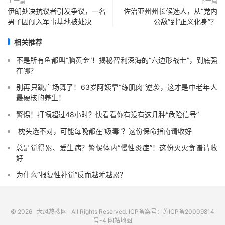
上一篇
下一篇
伊朗处决抗议者引发争议，一名
佐治亚州州长候选人，从“党内
男子因闯入军事基地被处决
公敌”到“正义化身”？
相关推荐
不是所有鱼都叫“脑黄金”！揭秘智利深海的“六边形战士”，到底强
在哪？
别再只跳广场舞了！63岁阿姨靠“练肌肉”逆袭，这才是中老年人
最硬核的养生！
警惕！打嗝超过48小时？快看看你有没有这几种“危险信号”️
️ 枕头选不对，可能每晚都在“吸毒”？这份保命指南请收好
总是觉得累、爱生病？警惕体内“慢性炎症”！这份灭火食谱请收
好
为什么“报复性补觉”反而越睡越累？
© 2026
大风热搜网
All Rights Reserved. ICP备案号：
苏ICP备20009814
号-4
网站地图