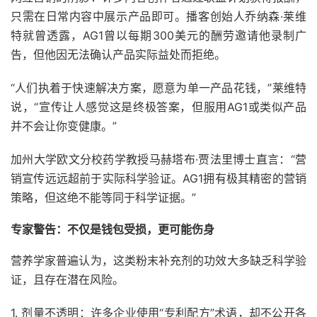
只需在日常内容中展示产品即可。播客创始人乔纳森·莱维
特就曾透露，AG1曾以每期300美元的酬劳邀请他录制广
告，但他因无法确认产品实际益处而拒绝。
“人们执着于快速解决方案，愿意为单一产品花钱，”莱维特
说，“宣传让人感觉这是终极答案，但服用AG1或类似产品
并不会让你变健康。”
加州大学欧文分校药学教授马赫塔布·贾法里博士直言：“营
销宣传远远超前于实际科学验证。AG1拥有极其精密的营销
策略，但这绝不能等同于科学证据。”
专家警告：不仅是钱包受损，更可能伤身
营养学家普遍认为，这类粉末补充剂的功效大多缺乏科学验
证，且存在潜在风险。
1. 剂量不透明：许多企业使用“专利配方”术语，却不公开各