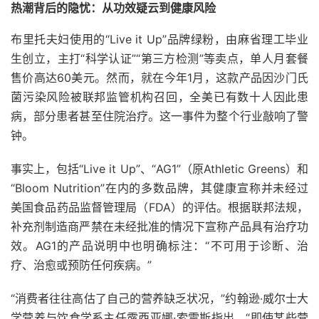
热潮背后的隐忧：从功效疑云到健康风险
布里托夫妇使用的“Live it Up”品牌绿粉，由麻省理工毕业
生创立，主打“科学认证”“第三方检测”等卖点，单人月套餐
售价高达60美元。然而，就在今年1月，这款产品因沙门氏
菌污染风险被联邦监管机构召回，全美已有数十人因此患
病，部分患者甚至住院治疗。这一事件为整个行业敲响了警
钟。
事实上，包括“Live it Up”、“AG1”（原Athletic Greens）和
“Bloom Nutrition”在内的多数品牌，其健康宣称并未经过
美国食品药品监督管理局（FDA）的评估。根据联邦法规，
补充剂制造商严禁在未经批准的情况下宣称产品具有治疗功
效。AG1的产品说明中也明确标注：“不可用于诊断、治
疗、治愈或预防任何疾病。”
“消费者往往高估了自己的营养缺乏状况，”约翰逊·威尔士大
学营养与饮食学系主任露西亚娜·索雷斯指出，“即使某些营