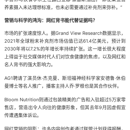
养素摄入未达理想标准，也未必需要通过补充剂来弥补。”
营销与科学的鸿沟：网红背书能代替证据吗？
市场的扩张速度惊人。据Grand View Research数据显示，
2021年全球粉末补充剂市场估值已达61.4亿美元，预计到
2030年将以7.2%的年增长率持续扩张。这一增长很大程度
上得益于社交媒体时代人们对饮食健康的焦虑，以及网红和
名人背书的强大影响力。
AG1聘请了演员休·杰克曼、斯坦福神经科学家安德鲁·休伯
曼博士等名人推广，播客主持人乔·罗根也是其合作伙伴。
Bloom Nutrition则通过包装精美的广告和入驻超过5万家零
售店，营造出令人向往的健康形象，但其去年9月因虚假宣
传遭遇集体诉讼。
网红营销的阴影：许多内容创作者通过联盟计划获得报酬，