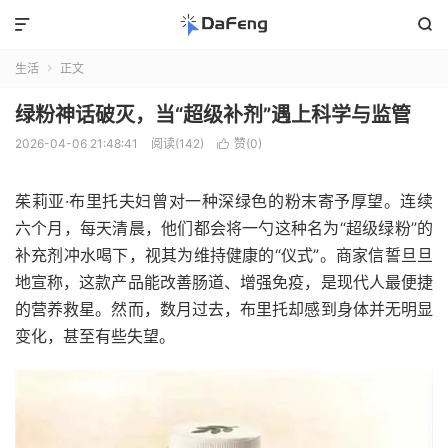


生活
正文

绿粉神话破灭，当“超级补剂”遇上科学与监管
2026-04-06 21:48:41
阅读(142)
赞(
0
)

茱莉亚·布里托夫妇曾对一种深绿色的粉末寄予厚望。连续
六个月，每天清晨，他们都会将一勺这种名为“超级绿粉”的
补充剂冲水喝下，视其为维持健康的“仪式”。商家信誓旦旦
地宣称，这款产品能改善肠道、增强免疫，是现代人最便捷
的营养救星。然而，数月过去，布里托却感到身体并无明显
变化，甚至有些失望。