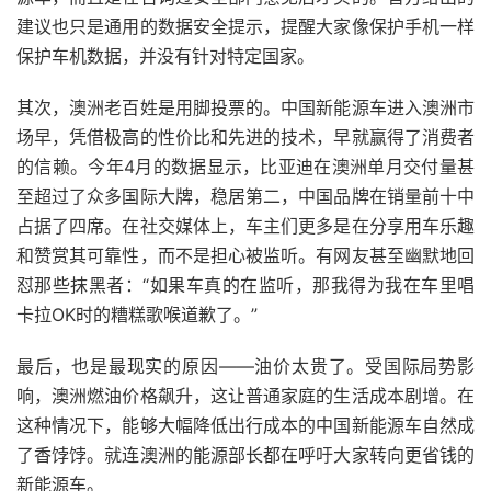
建议也只是通用的数据安全提示，提醒大家像保护手机一样
保护车机数据，并没有针对特定国家。
其次，澳洲老百姓是用脚投票的。中国新能源车进入澳洲市
场早，凭借极高的性价比和先进的技术，早就赢得了消费者
的信赖。今年4月的数据显示，比亚迪在澳洲单月交付量甚
至超过了众多国际大牌，稳居第二，中国品牌在销量前十中
占据了四席。在社交媒体上，车主们更多是在分享用车乐趣
和赞赏其可靠性，而不是担心被监听。有网友甚至幽默地回
怼那些抹黑者：“如果车真的在监听，那我得为我在车里唱
卡拉OK时的糟糕歌喉道歉了。”
最后，也是最现实的原因——油价太贵了。受国际局势影
响，澳洲燃油价格飙升，这让普通家庭的生活成本剧增。在
这种情况下，能够大幅降低出行成本的中国新能源车自然成
了香饽饽。就连澳洲的能源部长都在呼吁大家转向更省钱的
新能源车。