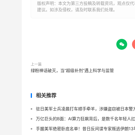
版权声明：本文为第三方投稿及转载资讯，观点仅代
建议。如涉及侵权，请及时联系我们处理。

上一篇
绿粉神话破灭，当“超级补剂”遇上科学与监管
相关推荐
驻日美军士兵凌晨打车顺手牵羊，涉嫌盗窃被日本警
万亿巨头的B面：AI算力狂飙背后，是数千名年轻人
手握美军绝密卧底名单！昔日反间谍专家叛逃伊朗13年