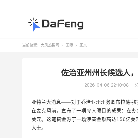
当前位置：
大风热搜网
国际
正文


佐治亚州州长候选人，从
2026-04-06 22:10:08
亚特兰大消息——对于乔治亚州州务卿布拉德·
在麦克风前，宣布了一项令人瞩目的成果：在办
美元。这笔资金源于一场涉案金额高达1.56亿
人士。