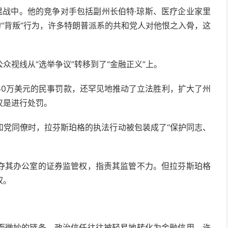
混战中。他的竞争对手包括副州长伯特·琼斯、医疗企业家里
的“背叛”行为，许多特朗普派系的共和党人对他恨之入骨，这
众视线从“选举争议”转移到了“金融正义”上。
50万美元的民事罚款，还罕见地推动了立法胜利，扩大了州
仅是进行处罚。
和党同僚时，拉芬斯珀格的执法行动被包装成了“保护同志、
夺其办公室的证券监管权，指责其监管不力。但拉芬斯珀格
权。
而微妙的链条。政治信任往往被轻易地转化为金融信用。许