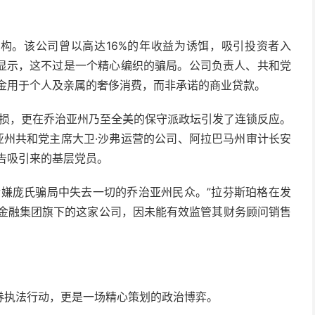
机构。该公司曾以高达16%的年收益为诱饵，吸引投资者入
查显示，这不过是一个精心编织的骗局。公司负责人、共和党
资金用于个人及亲属的奢侈消费，而非承诺的商业贷款。
亏损，更在乔治亚州乃至全美的保守派政坛引发了连锁反应。
亚州共和党主席大卫·沙弗运营的公司、阿拉巴马州审计长安
告吸引来的基层党员。
涉嫌庞氏骗局中失去一切的乔治亚州民众。”拉芬斯珀格在发
O金融集团旗下的这家公司，因未能有效监管其财务顾问销售
券执法行动，更是一场精心策划的政治博弈。