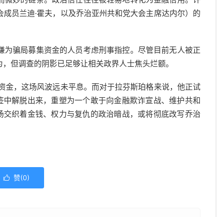
会成员兰迪·霍夫，以及乔治亚州共和党大会主席达内尔）的
嫌为骗局募集资金的人员考虑刑事指控。尽管目前无人被正
为，但调查的阴影已足够让相关政界人士焦头烂额。
索资金，这场风波远未平息。而对于拉芬斯珀格来说，他正试
标签中解脱出来，重塑为一个敢于向金融欺诈宣战、维护共和
这场交织着金钱、权力与复仇的政治暗战，或将彻底改写乔治
赞(
0
)
