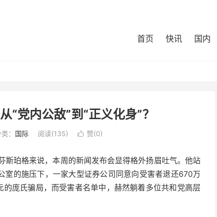
首页
快讯
国内
“党内公敌”到“正义化身”？
分类：
国际
阅读(135)
赞(
0
)

拉芬斯珀格来说，本周的新闻发布会显得格外扬眉吐气。他站
公室的施压下，一家大型证券公司同意向受害者退还670万
美元的庞氏骗局，而受害者名单中，赫然躺着多位共和党高层