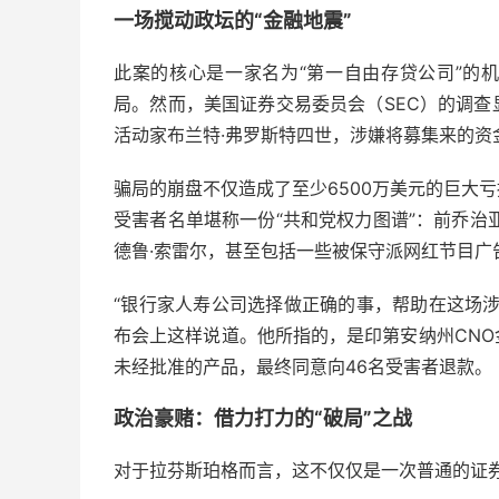
一场搅动政坛的“金融地震”
此案的核心是一家名为“第一自由存贷公司”的
局。然而，美国证券交易委员会（SEC）的调
活动家布兰特·弗罗斯特四世，涉嫌将募集来的
骗局的崩盘不仅造成了至少6500万美元的巨大
受害者名单堪称一份“共和党权力图谱”：前乔治
德鲁·索雷尔，甚至包括一些被保守派网红节目广
“银行家人寿公司选择做正确的事，帮助在这场
布会上这样说道。他所指的，是印第安纳州CN
未经批准的产品，最终同意向46名受害者退款。
政治豪赌：借力打力的“破局”之战
对于拉芬斯珀格而言，这不仅仅是一次普通的证