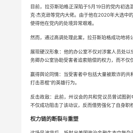
目前，拉芬斯珀格正深陷于5月19日的党内初选
克·杰克逊等党内大佬。由于他在2020年大选中
使得他在党内的处境异常艰难。
然而，通过高调处理此案，拉芬斯珀格成功地将公
展现硬汉形象：他的办公室不仅对涉案人员处以
务卿办公室协助受害者追索赔偿的权力，而不仅
赢得舆论同情：当受害者中包括大量被欺诈的共
打击恶棍”的英雄行为。
反击政敌：此前，州议会的共和党议员曾试图剥
不仅成功阻击了该动议，反而借势强化了自身职
权力链的断裂与重塑
这场风波背后，折射出美国政治金融生态中复杂