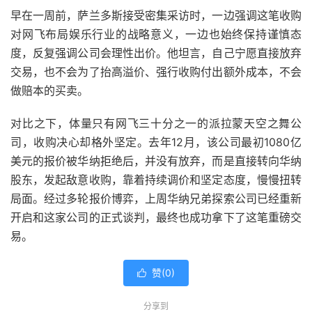
早在一周前，萨兰多斯接受密集采访时，一边强调这笔收购
对网飞布局娱乐行业的战略意义，一边也始终保持谨慎态
度，反复强调公司会理性出价。他坦言，自己宁愿直接放弃
交易，也不会为了抬高溢价、强行收购付出额外成本，不会
做赔本的买卖。
对比之下，体量只有网飞三十分之一的派拉蒙天空之舞公
司，收购决心却格外坚定。去年12月，该公司最初1080亿
美元的报价被华纳拒绝后，并没有放弃，而是直接转向华纳
股东，发起敌意收购，靠着持续调价和坚定态度，慢慢扭转
局面。经过多轮报价博弈，上周华纳兄弟探索公司已经重新
开启和这家公司的正式谈判，最终也成功拿下了这笔重磅交
易。
赞(
0
)

分享到