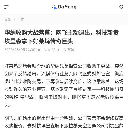


娱乐
正文

华纳收购大战落幕：网飞主动退出，科技新贵
埃里森拿下好莱坞传奇巨头
2026-03-05 23:00:19
阅读(164)
赞(
0
)

好莱坞这场轰动全球的华纳兄弟探索公司收购争夺战，突然
迎来了反转结局。流媒体行业龙头网飞正式对外官宣，彻底
退出此次收购交易，不再参与后续竞价，这也意味着，这场
拉锯许久的商业博弈，基本敲定了最终赢家——科技圈出身
的戴维·埃里森，顺利击败对手，即将拿下这家老牌传媒巨
头。
网飞方面给出的退出理由十分明确，公司表示不会继续提高
收购报价，去对抗埃里森旗下派拉蒙天空之舞公司刚提出的