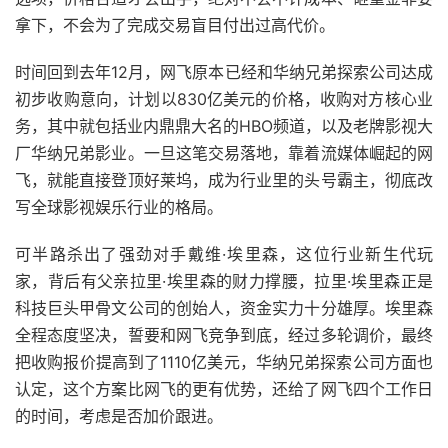
拿下，不会为了完成交易盲目付出过高代价。
时间回到去年12月，网飞原本已经和华纳兄弟探索公司达成
初步收购意向，计划以830亿美元的价格，收购对方核心业
务，其中就包括业内鼎鼎大名的HBO频道，以及老牌影视大
厂华纳兄弟影业。一旦这笔交易落地，靠着流媒体崛起的网
飞，就能直接登顶好莱坞，成为行业里的头号霸主，彻底改
写全球影视娱乐行业的格局。
可半路杀出了强劲对手戴维·埃里森，这位行业新生代玩
家，背后有父亲拉里·埃里森的财力撑腰，拉里·埃里森正是
科技巨头甲骨文公司的创始人，资金实力十分雄厚。埃里森
全程态度坚决，誓要和网飞竞争到底，经过多轮调价，最终
把收购报价提高到了1110亿美元，华纳兄弟探索公司方面也
认定，这个方案比网飞的更有优势，还给了网飞四个工作日
的时间，考虑是否加价跟进。