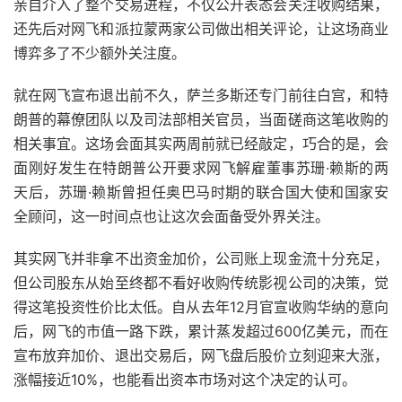
亲自介入了整个交易进程，不仅公开表态会关注收购结果，
还先后对网飞和派拉蒙两家公司做出相关评论，让这场商业
博弈多了不少额外关注度。
就在网飞宣布退出前不久，萨兰多斯还专门前往白宫，和特
朗普的幕僚团队以及司法部相关官员，当面磋商这笔收购的
相关事宜。这场会面其实两周前就已经敲定，巧合的是，会
面刚好发生在特朗普公开要求网飞解雇董事苏珊·赖斯的两
天后，苏珊·赖斯曾担任奥巴马时期的联合国大使和国家安
全顾问，这一时间点也让这次会面备受外界关注。
其实网飞并非拿不出资金加价，公司账上现金流十分充足，
但公司股东从始至终都不看好收购传统影视公司的决策，觉
得这笔投资性价比太低。自从去年12月官宣收购华纳的意向
后，网飞的市值一路下跌，累计蒸发超过600亿美元，而在
宣布放弃加价、退出交易后，网飞盘后股价立刻迎来大涨，
涨幅接近10%，也能看出资本市场对这个决定的认可。