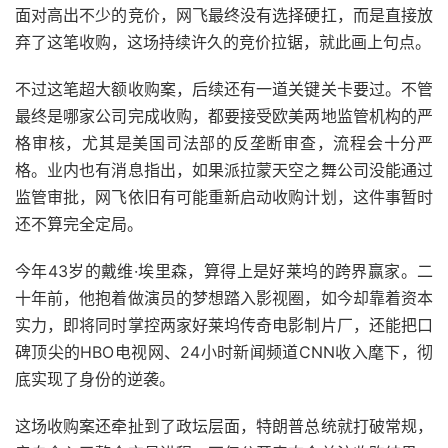
面对高出不少的竞价，网飞最终没有选择硬扛，而是直接放
弃了这笔收购，这场持续许久的竞价拉锯，就此画上句点。
不过这笔超大额收购案，后续还有一道关键关卡要过。不管
最终是哪家公司完成收购，都要接受欧美两地监管机构的严
格审核，尤其是美国司法部的反垄断审查，流程会十分严
格。业内也有消息指出，如果派拉蒙天空之舞公司没能通过
监管审批，网飞依旧有可能重新启动收购计划，这件事暂时
还不算完全定局。
今年43岁的戴维·埃里森，算得上是好莱坞的跨界赢家。二
十年前，他抱着做演员的梦想踏入影视圈，如今却靠着资本
实力，即将同时掌控两家好莱坞传奇电影制片厂，还能把口
碑顶尖的HBO电视网、24小时新闻频道CNN收入麾下，彻
底实现了身份的逆袭。
这场收购案还牵扯到了政坛层面，特朗普总统就打破常规，