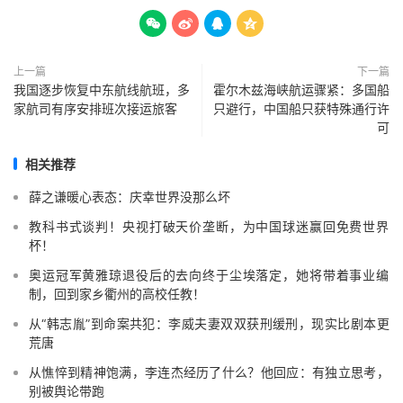




上一篇
下一篇
我国逐步恢复中东航线航班，多
霍尔木兹海峡航运骤紧：多国船
家航司有序安排班次接运旅客
只避行，中国船只获特殊通行许
可
相关推荐
薛之谦暖心表态：庆幸世界没那么坏
教科书式谈判！央视打破天价垄断，为中国球迷赢回免费世界
杯！
奥运冠军黄雅琼退役后的去向终于尘埃落定，她将带着事业编
制，回到家乡衢州的高校任教！
从“韩志胤”到命案共犯：李威夫妻双双获刑缓刑，现实比剧本更
荒唐
从憔悴到精神饱满，李连杰经历了什么？他回应：有独立思考，
别被舆论带跑