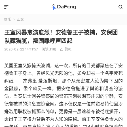


娱乐
正文

王室风暴愈演愈烈！安德鲁王子被捕，安保团
队藏猫腻，叛国罪呼声四起
2026-02-22 14:11:57
阅读(118)
赞(
0
)

英国王室又掀惊天波澜，这一次，所有的目光都聚焦在了安
德鲁王子身上。曾经风光无限的他，如今却被一个名字死死
纠缠——杰弗里·爱泼斯坦，那个从亲密友人沦为阶下囚的
金融家，像个幽灵一样，把安德鲁拖进了舆论和调查的漩
涡。当泰晤士河谷警察局的警笛声划破温莎庄园的宁静，安
德鲁被捕的消息震惊全网。这不仅仅是一位前贸易特使因涉
嫌滥用职权被抓那么简单，更像是一层遮羞布被彻底撕开，
露出了王室权力背后不为人知的隐秘。前王室安保负责人的
一句话，更是直接引发了众人的质疑：“24小时贴身跟着的