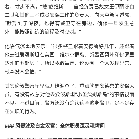
着，寸步不离，”戴·戴维斯——曾经负责已故女王伊丽莎白
二世和其他王室成员安保工作的负责人，向天空新闻透露，
“就算到了深夜，也得有警卫守在旁边，确保一旦发生意
外，能按照训练的流程及时应对。”
他语气沉重地表示：“很多警卫跟着安德鲁好几年，还跟着
他去过爱泼斯坦在美国、维尔京群岛、新墨西哥州和佛罗里
达州的五处房子。所以我敢肯定，说没有一个人发现异常，
根本没人会信。”
其实伦敦警察厅早就开始调查了，重点就是安德鲁的安保人
员，有没有故意对他去爱泼斯坦“小圣詹姆斯岛”的事情视而
不见。不过目前，警方还没有确认这些贴身警卫，是不是存
在失职的行为。
### 风暴波及白金汉宫：全体职员遭灵魂拷问