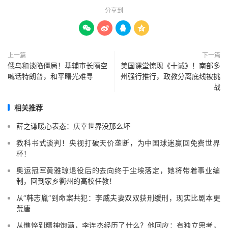
分享到




上一篇
下一篇
俄乌和谈陷僵局！基辅市长隔空
美国课堂惊现《十诫》！南部多
喊话特朗普，和平曙光难寻
州强行推行，政教分离底线被挑
战
相关推荐
薛之谦暖心表态：庆幸世界没那么坏
教科书式谈判！央视打破天价垄断，为中国球迷赢回免费世界
杯！
奥运冠军黄雅琼退役后的去向终于尘埃落定，她将带着事业编
制，回到家乡衢州的高校任教！
从“韩志胤”到命案共犯：李威夫妻双双获刑缓刑，现实比剧本更
荒唐
从憔悴到精神饱满，李连杰经历了什么？他回应：有独立思考，