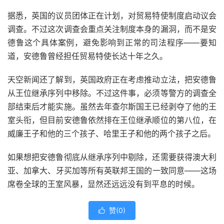
据悉，英国的议员团体正在计划，对贸易特使制度启动议会
调查。不过这次调查会重点关注制度本身的漏洞，而不是安
德鲁这个具体案例，避免影响到正常的司法程序——要知
道，安德鲁曾经担任贸易特使长达十年之久。
天空新闻还了解到，英国政府正在考虑推动立法，把安德鲁
从王位继承序列中移除。不过这件事，必须等警方的调查全
部结束后才能实施。虽然去年查尔斯国王已经剥夺了他的王
室头衔，但目前安德鲁依然排在王位继承顺位的第八位，在
威廉王子和他的三个孩子、哈里王子和他的两个孩子之后。
如果想把安德鲁彻底从继承序列中剔除，还需要获得澳大利
亚、加拿大、牙买加等所有英联邦王国的一致同意——这场
席卷全球的王室风暴，显然还远远没有到平息的时候。
赞(
0
)
