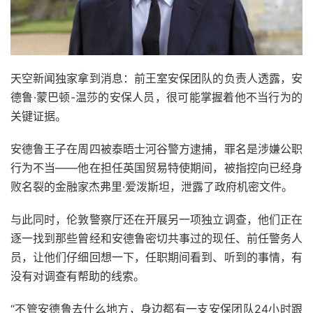
天空新闻独家拿到消息：前王室安保团队的负责人透露，安
德鲁·蒙巴顿-温莎的安保人员，很可能掌握着他不当行为的
关键证据。
安德鲁王子在周四被泰晤士河谷警方逮捕，罪名是涉嫌公职
行为不当——他在担任英国贸易特使期间，被指控向已经身
败名裂的金融家杰弗里·爱泼斯坦，泄露了政府机密文件。
与此同时，伦敦警察厅还在开展另一项独立调查，他们正在
逐一找到那些曾经和安德鲁密切共事过的现任、前任警务人
员，让他们仔细回想一下，任职期间看到、听到的事情，有
没有对调查有帮助的线索。
“不管安德鲁去什么地方，身边都有一支安保团队24小时跟