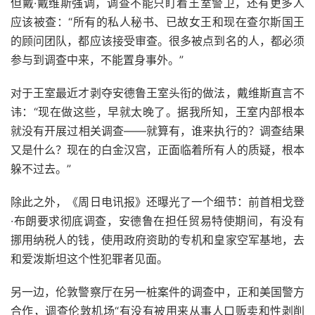
但戴·戴维斯强调，调查不能只盯着王室警卫，还有更多人
应该被查：“所有的私人秘书、已故女王和现在查尔斯国王
的顾问团队，都应该接受审查。很多被点到名的人，都必须
参与到调查中来，不能置身事外。”
对于王室最近才剥夺安德鲁王室头衔的做法，戴维斯直言不
讳：“现在做这些，早就太晚了。据我所知，王室内部根本
就没有开展过相关调查——就算有，谁来执行的？调查结果
又是什么？现在的白金汉宫，正面临着所有人的质疑，根本
躲不过去。”
除此之外，《周日电讯报》还曝光了一个细节：前首相戈登
·布朗要求彻底调查，安德鲁在担任贸易特使期间，有没有
挪用纳税人的钱，使用政府资助的专机和皇家空军基地，去
和爱泼斯坦这个性犯罪者见面。
另一边，伦敦警察厅在另一桩案件的调查中，正和美国警方
合作，调查伦敦机场“有没有被用来从事人口贩卖和性剥削