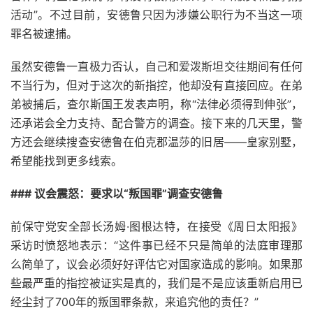
活动”。不过目前，安德鲁只因为涉嫌公职行为不当这一项
罪名被逮捕。
虽然安德鲁一直极力否认，自己和爱泼斯坦交往期间有任何
不当行为，但对于这次的新指控，他却没有直接回应。在弟
弟被捕后，查尔斯国王发表声明，称“法律必须得到伸张”，
还承诺会全力支持、配合警方的调查。接下来的几天里，警
方还会继续搜查安德鲁在伯克郡温莎的旧居——皇家别墅，
希望能找到更多线索。
### 议会震怒：要求以“叛国罪”调查安德鲁
前保守党安全部长汤姆·图根达特，在接受《周日太阳报》
采访时愤怒地表示：“这件事已经不只是简单的法庭审理那
么简单了，议会必须好好评估它对国家造成的影响。如果那
些最严重的指控被证实是真的，我们是不是应该重新启用已
经尘封了700年的叛国罪条款，来追究他的责任？”