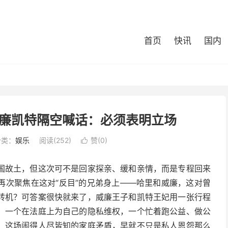
首页
快讯
国内
廉凯特隔空喊话：必须表明立场
分类：
娱乐
阅读(252)
赞(
0
)

国故土，但这次可不是回家探亲、缓和亲情，而是专程回来
再次聚焦在这对“反目”的兄弟身上——哈里和威廉，这对曾
转机？可答案很快就来了，威廉王子和凯特王妃用一张行程
。一个在法庭上为自己的隐私维权，一个忙着跑公益、做公
。这场闹得人尽皆知的家庭矛盾，早就不只是私人恩怨那么