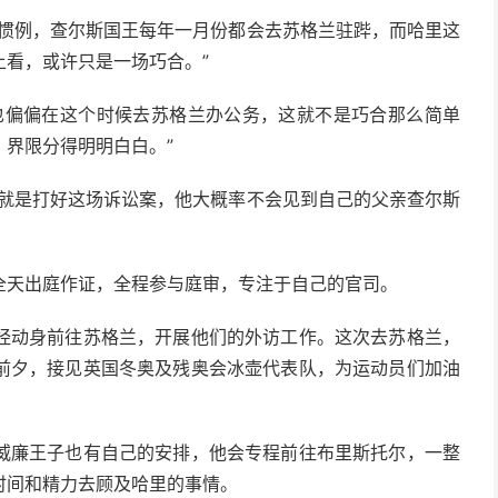
照惯例，查尔斯国王每年一月份都会去苏格兰驻跸，而哈里这
看，或许只是一场巧合。”
也偏偏在这个时候去苏格兰办公务，这就不是巧合那么简单
界限分得明明白白。”
的就是打好这场诉讼案，他大概率不会见到自己的父亲查尔斯
全天出庭作证，全程参与庭审，专注于自己的官司。
经动身前往苏格兰，开展他们的外访工作。这次去苏格兰，
前夕，接见英国冬奥及残奥会冰壶代表队，为运动员们加油
威廉王子也有自己的安排，他会专程前往布里斯托尔，一整
时间和精力去顾及哈里的事情。