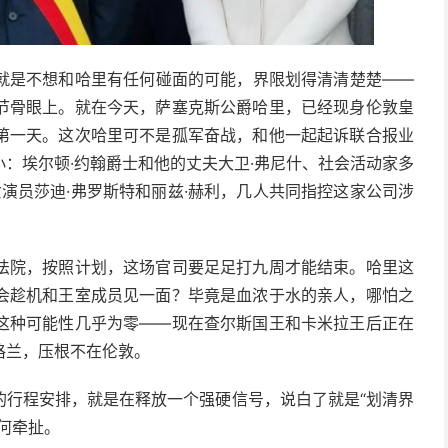
就是不想和哈里有任何碰面的可能，界限划得清清楚楚——
节骨眼上。就在今天，萨塞克斯公爵哈里，已经现身伦敦皇
第一天。这次哈里可不是孤军奋战，和他一起起诉联合报业
：埃尔顿·约翰爵士和他的丈夫大卫·弗尼什、社会活动家多
女演员莎迪·弗罗斯特和丽兹·赫利，几人共同指控这家公司涉
法院，按照计划，这场官司要足足打九周才能结束。哈里这
会趁机和王室成员见一面？毕竟是血浓于水的亲人，哪怕之
这种可能性几乎为零——现在查尔斯国王和卡米拉王后正在
格兰，压根不在伦敦。
的行程安排，就是在释放一个强硬信号，说白了就是“划清界
何牵扯。