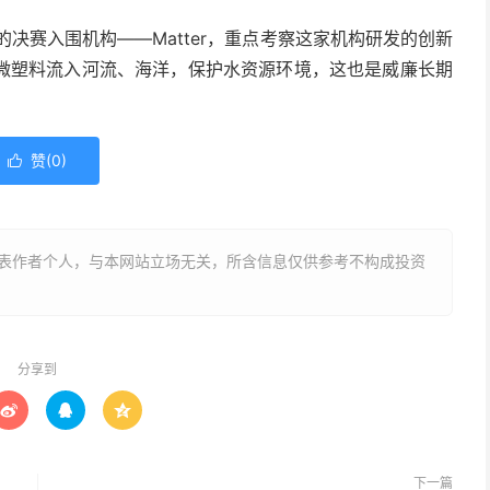
的决赛入围机构——Matter，重点考察这家机构研发的创新
微塑料流入河流、海洋，保护水资源环境，这也是威廉长期
赞(
0
)

表作者个人，与本网站立场无关，所含信息仅供参考不构成投资
分享到



下一篇