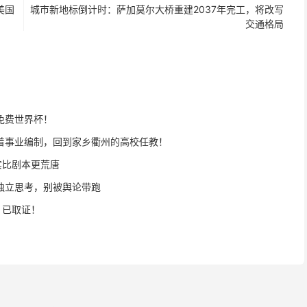
美国
城市新地标倒计时：萨加莫尔大桥重建2037年完工，将改写
交通格局
免费世界杯！
着事业编制，回到家乡衢州的高校任教！
实比剧本更荒唐
独立思考，别被舆论带跑
，已取证！