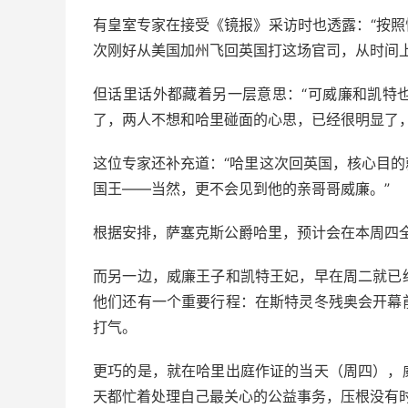
有皇室专家在接受《镜报》采访时也透露：“按
次刚好从美国加州飞回英国打这场官司，从时间上
但话里话外都藏着另一层意思：“可威廉和凯特
了，两人不想和哈里碰面的心思，已经很明显了，
这位专家还补充道：“哈里这次回英国，核心目
国王——当然，更不会见到他的亲哥哥威廉。”
根据安排，萨塞克斯公爵哈里，预计会在本周四
而另一边，威廉王子和凯特王妃，早在周二就已
他们还有一个重要行程：在斯特灵冬残奥会开幕
打气。
更巧的是，就在哈里出庭作证的当天（周四），
天都忙着处理自己最关心的公益事务，压根没有