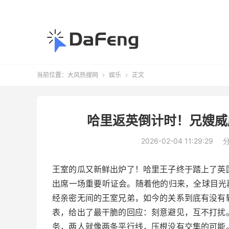
当前位置：
大风热搜网
娱乐
正文


哈里返英倒计时！兄嫂威
2026-02-04 11:29:29
王室的瓜又新鲜出炉了！哈里王子终于踏上了英
出席一场重要听证会。随着他的归来，全球目光
经亲密无间的王室兄弟，如今的关系到底有没有
表，给出了最干脆的回应：刻意避见，互不打扰
务，两人就像两条平行线，压根没有交集的可能