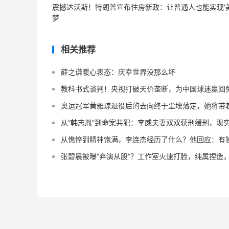
震撼达沃斯！特朗普宣布住房新政：让普通人也能实现'
梦
相关推荐
薛之谦暖心表态：庆幸世界没那么坏
教科书式谈判！央视打破天价垄断，为中国球迷赢回
奥运冠军黄雅琼退役后的去向终于尘埃落定，她将带
从“韩志胤”到命案共犯：李威夫妻双双获刑缓刑，现
从憔悴到精神饱满，李连杰经历了什么？他回应：有
张碧晨被曝“弃演从股”？工作室火速打脸，纯属捏造