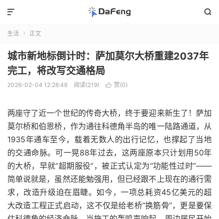


生活
正文

城市新地标倒计时：萨加莫尔大桥重建2037年
完工，将改写交通格局
2026-02-04 12:28:48
阅读(219)
赞(
0
)

两座守了近一个世纪的传奇大桥，终于要迎来新生了！萨加
莫尔桥和伯恩桥，作为通往科德角半岛的唯一陆路通道，从
1935年通车至今，载着无数人的出行记忆，也撑起了当地
的交通命脉。可一晃88年过去，这两座原本只计划用50年
的大桥，早就“超期服役”，被正式认定为“功能性过时”——
简单说就是，虽然还能勉强用，但已经跟不上现在的通行需
求，改造升级迫在眉睫。如今，一项总耗资45亿美元的超
大改造工程正式启动，这不仅是给老桥“换筋骨”，更是要保
住科德角的经济命脉。当施工的轰鸣声响起，周边居民开始