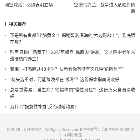
隔空喊话：必须表明立场
空袭乌克兰，战争进入危险新阶
段
相关推荐
不是所有鱼都叫“脑黄金”！揭秘智利深海的“六边形战士”，到底强
在哪？
别再只跳广场舞了！63岁阿姨靠“练肌肉”逆袭，这才是中老年人
最硬核的养生！
警惕！打嗝超过48小时？快看看你有没有这几种“危险信号”️
️ 枕头选不对，可能每晚都在“吸毒”？这份保命指南请收好
总是觉得累、爱生病？警惕体内“慢性炎症”！这份灭火食谱请收
好
为什么“报复性补觉”反而越睡越累？
© 2026
大风热搜网
All Rights Reserved. ICP备案号：
苏ICP备20009814
号-4
网站地图