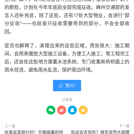
的那些，计划在今年年底前全部完成征收。麻州交通部的发
言人还补充说，除了这些，还有17处大型物业，会进行“部
分征收”——也就是只征收需要用到的部分，不会全部收
回。
官员也解释了，清理出来的这些区域，用处很大：施工期
间，会用来摆放大型施工设备，方便工人施工；等工程完工
后，还会在这些地方建蓄水池系统，专门收集新桥桥面上的
雨水径流，避免雨水乱流，保护周边环境。
赞(
0
)

分享到




上一篇
下一篇
哈里返英倒计时！兄嫂威廉凯特
和谈会否告吹？俄军突然大规模