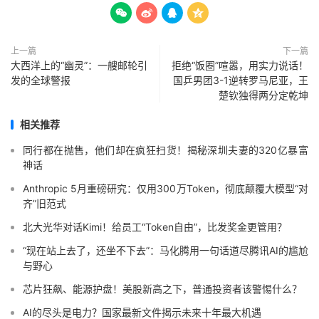




上一篇
下一篇
大西洋上的“幽灵”：一艘邮轮引
拒绝“饭圈”喧嚣，用实力说话！
发的全球警报
国乒男团3-1逆转罗马尼亚，王
楚钦独得两分定乾坤
相关推荐
同行都在抛售，他们却在疯狂扫货！揭秘深圳夫妻的320亿暴富
神话
Anthropic 5月重磅研究：仅用300万Token，彻底颠覆大模型“对
齐”旧范式
北大光华对话Kimi！给员工“Token自由”，比发奖金更管用？
“现在站上去了，还坐不下去”：马化腾用一句话道尽腾讯AI的尴尬
与野心
芯片狂飙、能源护盘！美股新高之下，普通投资者该警惕什么？
AI的尽头是电力？国家最新文件揭示未来十年最大机遇