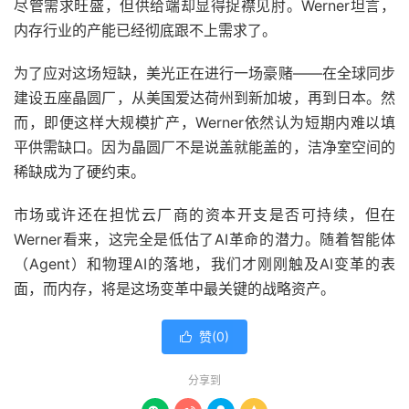
尽管需求旺盛，但供给端却显得捉襟见肘。Werner坦言，
内存行业的产能已经彻底跟不上需求了。
为了应对这场短缺，美光正在进行一场豪赌——在全球同步
建设五座晶圆厂，从美国爱达荷州到新加坡，再到日本。然
而，即便这样大规模扩产，Werner依然认为短期内难以填
平供需缺口。因为晶圆厂不是说盖就能盖的，洁净室空间的
稀缺成为了硬约束。
市场或许还在担忧云厂商的资本开支是否可持续，但在
Werner看来，这完全是低估了AI革命的潜力。随着智能体
（Agent）和物理AI的落地，我们才刚刚触及AI变革的表
面，而内存，将是这场变革中最关键的战略资产。
赞(
0
)

分享到