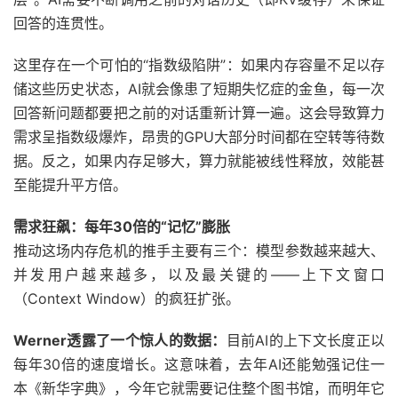
回答的连贯性。
这里存在一个可怕的“指数级陷阱”：如果内存容量不足以存
储这些历史状态，AI就会像患了短期失忆症的金鱼，每一次
回答新问题都要把之前的对话重新计算一遍。这会导致算力
需求呈指数级爆炸，昂贵的GPU大部分时间都在空转等待数
据。反之，如果内存足够大，算力就能被线性释放，效能甚
至能提升平方倍。
需求狂飙：每年30倍的“记忆”膨胀
推动这场内存危机的推手主要有三个：模型参数越来越大、
并发用户越来越多，以及最关键的——上下文窗口
（Context Window）的疯狂扩张。
Werner透露了一个惊人的数据：
目前AI的上下文长度正以
每年30倍的速度增长。这意味着，去年AI还能勉强记住一
本《新华字典》，今年它就需要记住整个图书馆，而明年它