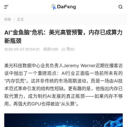


科技
正文

AI“金鱼脑”危机：美光高管预警，内存已成算力
新瓶颈
2026-05-07 20:04:31
阅读(128)
赞(
0
)

美光科技数据中心业务负责人Jeremy Werner近期在播客访
谈中抛出了一个重磅观点：AI行业正面临一场前所未有的
“内存饥荒”。这并非传统的市场周期波动，而是一场由AI技
术范式革命引发的结构性短缺。更有趣的是，他指出内存已
取代算力，成为制约AI发展的真正瓶颈——如果内存不够
用，再强大的GPU也得被迫“从头算”。