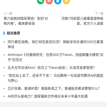




上一篇
下一篇
第六批耗材国采落地！告别“价
河南7月龄婴儿被重复接种疫
格内卷”，看病更省钱
苗，官方介入调查
相关推荐
同行都在抛售，他们却在疯狂扫货！揭秘深圳夫妻的320亿暴富
神话
Anthropic 5月重磅研究：仅用300万Token，彻底颠覆大模型“对
齐”旧范式
北大光华对话Kimi！给员工“Token自由”，比发奖金更管用？
“现在站上去了，还坐不下去”：马化腾用一句话道尽腾讯AI的尴尬
与野心
芯片狂飙、能源护盘！美股新高之下，普通投资者该警惕什么？
AI的尽头是电力？国家最新文件揭示未来十年最大机遇