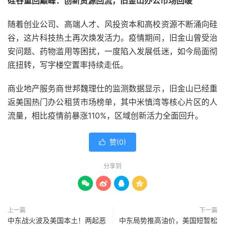
硅谷重回巅峰：创新资源回流，旧金山办公市场回暖
随着创业公司、高端人才、风投资本和高校资源不断涌向硅
谷，这片科技热土再次焕发活力。疫情期间，旧金山曾受治
安问题、药物滥用等困扰，一度陷入发展低迷，如今局面彻
底扭转，写字楼空置率持续走低。
商业地产服务商世邦魏理仕的监测数据显示，旧金山已经重
返美国热门办公租赁市场榜单，其中米慎湾等核心片区的人
流量，相比疫情前暴涨110%，区域创新活力全面回升。
赞(
0
)

分享到




上一篇
下一篇
中东战火波及美国本土！两起恶
中东局势推高油价，美国短暂松