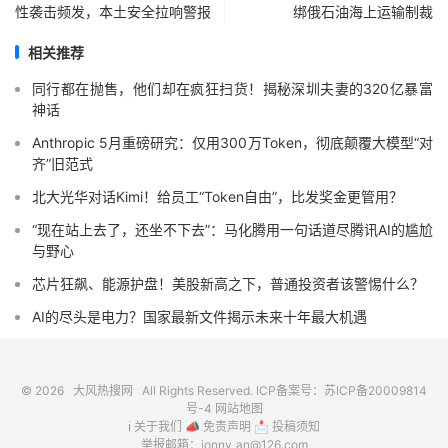
性袭击频发，本土安全拉响警报
绑俄石油海上运输制裁
相关推荐
同行都在抛售，他们却在疯狂扫货！揭秘深圳夫妻的320亿暴富
神话
Anthropic 5月重磅研究：仅用300万Token，彻底颠覆大模型“对
齐”旧范式
北大光华对话Kimi！给员工“Token自由”，比发奖金更管用？
“现在站上去了，还坐不下去”：马化腾用一句话道尽腾讯AI的尴尬
与野心
芯片狂飙、能源护盘！美股新高之下，普通投资者该警惕什么？
AI的尽头是电力？国家最新文件揭示未来十年最大机遇
© 2026
大风热搜网
All Rights Reserved. ICP备案号：
苏ICP备20009814
号-4
网站地图
ℹ️
关于我们
📣
免责声明
📩
投稿须知
举报邮箱：jonny_an@126.com