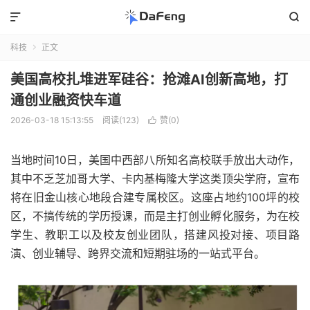


科技
正文

美国高校扎堆进军硅谷：抢滩AI创新高地，打
通创业融资快车道
2026-03-18 15:13:55
阅读(123)
赞(
0
)

当地时间10日，美国中西部八所知名高校联手放出大动作，
其中不乏芝加哥大学、卡内基梅隆大学这类顶尖学府，宣布
将在旧金山核心地段合建专属校区。这座占地约100坪的校
区，不搞传统的学历授课，而是主打创业孵化服务，为在校
学生、教职工以及校友创业团队，搭建风投对接、项目路
演、创业辅导、跨界交流和短期驻场的一站式平台。