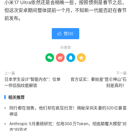
小米17 Ultra依然还是会稍晚一些，按照惯例是春节之后，
但这次安卓期间整体提前一个月，不知新一代能否赶在春节
前发布。
赞(
0
)

分享到




上一篇
下一篇
日本学生设计“智能内衣”：仅单
官方证实：秦始皇“昆仑神山”石
一伴侣指纹能解锁
刻是真的！
相关推荐
同行都在抛售，他们却在疯狂扫货！揭秘深圳夫妻的320亿暴富
神话
Anthropic 5月重磅研究：仅用300万Token，彻底颠覆大模型“对
齐”旧范式