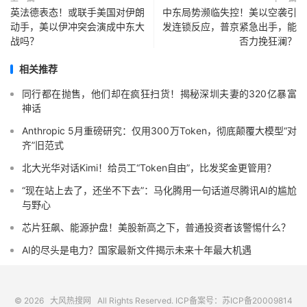
英法德表态！或联手美国对伊朗
中东局势濒临失控！美以空袭引
动手，美以伊冲突会演成中东大
发连锁反应，普京紧急出手，能
战吗？
否力挽狂澜？
相关推荐
同行都在抛售，他们却在疯狂扫货！揭秘深圳夫妻的320亿暴富
神话
Anthropic 5月重磅研究：仅用300万Token，彻底颠覆大模型“对
齐”旧范式
北大光华对话Kimi！给员工“Token自由”，比发奖金更管用？
“现在站上去了，还坐不下去”：马化腾用一句话道尽腾讯AI的尴尬
与野心
芯片狂飙、能源护盘！美股新高之下，普通投资者该警惕什么？
AI的尽头是电力？国家最新文件揭示未来十年最大机遇
© 2026
大风热搜网
All Rights Reserved. ICP备案号：
苏ICP备20009814