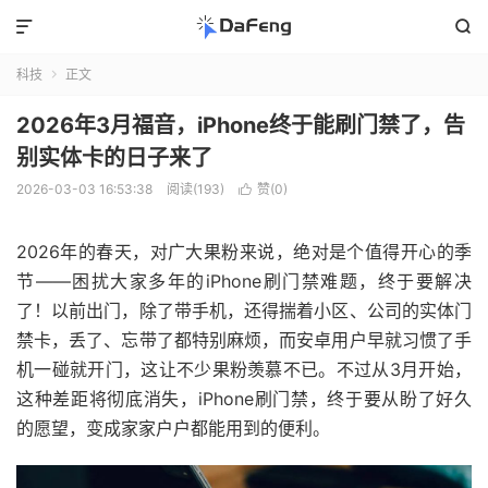


科技
正文

2026年3月福音，iPhone终于能刷门禁了，告
别实体卡的日子来了
2026-03-03 16:53:38
阅读(193)
赞(
0
)

2026年的春天，对广大果粉来说，绝对是个值得开心的季
节——困扰大家多年的iPhone刷门禁难题，终于要解决
了！以前出门，除了带手机，还得揣着小区、公司的实体门
禁卡，丢了、忘带了都特别麻烦，而安卓用户早就习惯了手
机一碰就开门，这让不少果粉羡慕不已。不过从3月开始，
这种差距将彻底消失，iPhone刷门禁，终于要从盼了好久
的愿望，变成家家户户都能用到的便利。