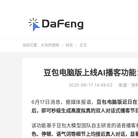
当前位置：
大风热搜网
科技
正文


豆包电脑版上线AI播客功能
2025-06-17 14:49:02
来源：快
6月17日消息，据媒体报道，
豆包电脑版近日在
后，即可秒级生成高度拟真的双人对话式播客节
该功能基于豆包大模型团队自主研发的语音播客
色、停顿、语气词等细节上均接近真人对话，显