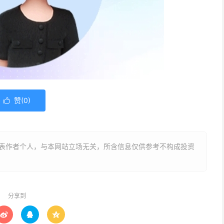
赞(
0
)

表作者个人，与本网站立场无关，所含信息仅供参考不构成投资
分享到


