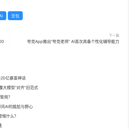
AI
豆包
下一篇
00
夸克App推出“夸克老师” AI首次具备个性化辅导能力
20亿暴富神话
底颠覆大模型“对齐”旧范式
更管用？
讯AI的尴尬与野心
警惕什么？
遇