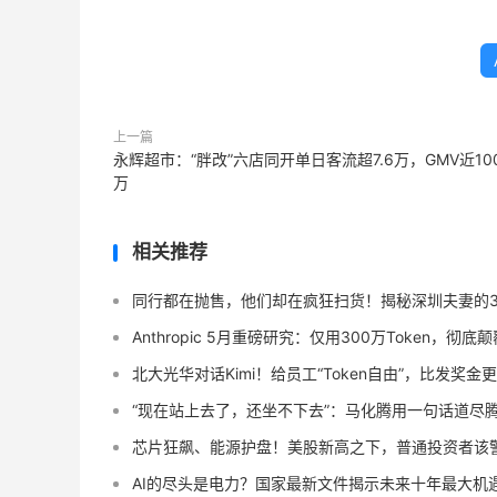
上一篇
永辉超市：“胖改”六店同开单日客流超7.6万，GMV近10
万
相关推荐
同行都在抛售，他们却在疯狂扫货！揭秘深圳夫妻的3
Anthropic 5月重磅研究：仅用300万Token，彻
北大光华对话Kimi！给员工“Token自由”，比发奖金
“现在站上去了，还坐不下去”：马化腾用一句话道尽腾
芯片狂飙、能源护盘！美股新高之下，普通投资者该
AI的尽头是电力？国家最新文件揭示未来十年最大机