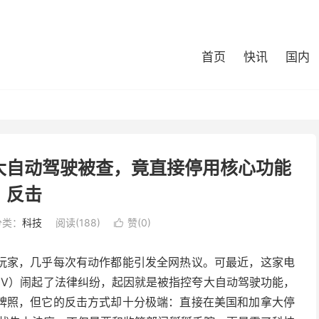
首页
快讯
国内
大自动驾驶被查，竟直接停用核心功能
反击
分类：
科技
阅读(188)
赞(
0
)

玩家，几乎每次有动作都能引发全网热议。可最近，这家电
MV）闹起了法律纠纷，起因就是被指控夸大自动驾驶功能，
牌照，但它的反击方式却十分极端：直接在美国和加拿大停