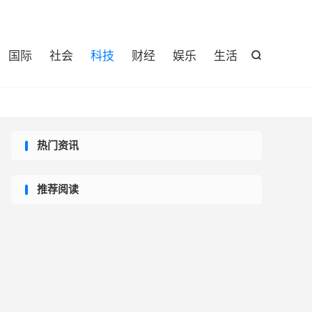

国际
社会
科技
财经
娱乐
生活

热门资讯
推荐阅读