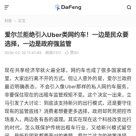


科技
正文

爱尔兰拒绝引入Uber类网约车！一边是民众要
选择，一边是政府强监管
2026-02-20 11:41:49
阅读(131)
赞(
0
)

现在共享经济早就火遍全球，网约车也成了很多国家城市
里，大家出行离不开的方式。但让人意外的是，爱尔兰政府
最近明确表态，不会引入像Uber那样的私人网约车服务，
非要保住现在的出租车监管规矩不变。这个决定一出来，立
马引发了大讨论：到底该支持新兴的出行模式，还是要守住
现有的监管底线？消费者想要更多选择，政府却死死把控市
场准入，两边各有各的道理。其实在现在这个科技改变出行
的时代，怎么既保护传统出租车行业，又给新兴模式留空
间，是所有国家都要面对的难题。爱尔兰这次的政策选择，