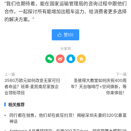
“我们也期待着，能在国家运输管理局的咨询过程中跟他们
合作，一起探讨所有能增加出租车运力、给消费者更多选择
的解决方案。”
赞(
0
)

分享到




上一篇
下一篇
3560万欧元如何改变无家可归
圣彼得大教堂如何庆祝400周
者命运？班蒂·麦凯南尼家族企
年？天台咖啡厅+空间焕新，等
业领衔项目
你来体验！
相关推荐
同行都在抛售，他们却在疯狂扫货！揭秘深圳夫妻的320亿暴富
神话
Anthropic 5月重磅研究：仅用300万Token，彻底颠覆大模型“对