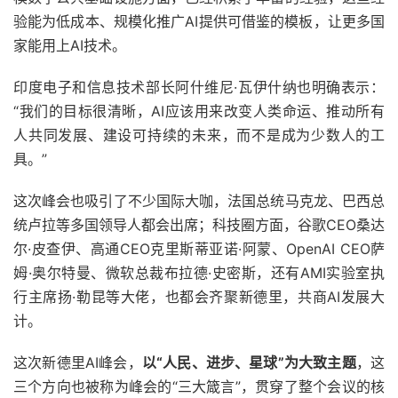
验能为低成本、规模化推广AI提供可借鉴的模板，让更多国
家能用上AI技术。
印度电子和信息技术部长阿什维尼·瓦伊什纳也明确表示：
“我们的目标很清晰，AI应该用来改变人类命运、推动所有
人共同发展、建设可持续的未来，而不是成为少数人的工
具。”
这次峰会也吸引了不少国际大咖，法国总统马克龙、巴西总
统卢拉等多国领导人都会出席；科技圈方面，谷歌CEO桑达
尔·皮查伊、高通CEO克里斯蒂亚诺·阿蒙、OpenAI CEO萨
姆·奥尔特曼、微软总裁布拉德·史密斯，还有AMI实验室执
行主席扬·勒昆等大佬，也都会齐聚新德里，共商AI发展大
计。
这次新德里AI峰会，
以“人民、进步、星球”为大致主题
，这
三个方向也被称为峰会的“三大箴言”，贯穿了整个会议的核