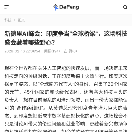


科技
正文

新德里AI峰会：印度争当“全球桥梁”，这场科技
盛会藏着哪些野心？
2026-02-16 22:06:54
阅读(194)
赞(
0
)

现在全世界都在关注人工智能的快速发展，而一场决定未来
科技走向的顶级对话，正在印度新德里火热举行。印度这次
摆足了姿态，以“全球南方代言人”的身份，召集了20个国家
的元首、45个国家的部长级代表团，还有各大科技巨头的
负责人，想在目前混乱的AI治理领域，画出一份大家都能认
可的“合作路线图”。从莫迪总理夸印度青年潜力巨大的表
态，到印度想把低成本数字基建规模化的野心，这场峰会不
只是讨论AI带来的伦理问题和就业影响，更藏着新兴市场争
夺科技话语权的深层较量。如今美欧还在为AI该严管还是该