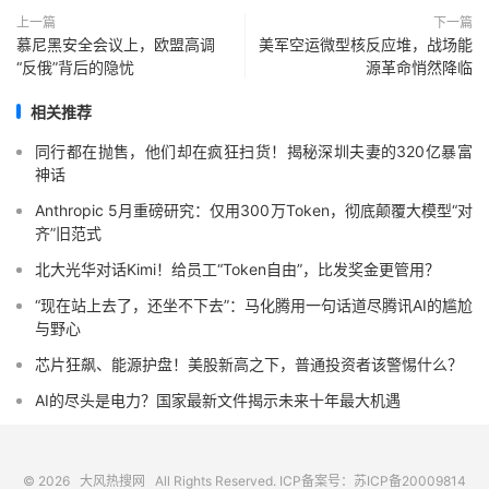
上一篇
下一篇
慕尼黑安全会议上，欧盟高调
美军空运微型核反应堆，战场能
“反俄”背后的隐忧
源革命悄然降临
相关推荐
同行都在抛售，他们却在疯狂扫货！揭秘深圳夫妻的320亿暴富
神话
Anthropic 5月重磅研究：仅用300万Token，彻底颠覆大模型“对
齐”旧范式
北大光华对话Kimi！给员工“Token自由”，比发奖金更管用？
“现在站上去了，还坐不下去”：马化腾用一句话道尽腾讯AI的尴尬
与野心
芯片狂飙、能源护盘！美股新高之下，普通投资者该警惕什么？
AI的尽头是电力？国家最新文件揭示未来十年最大机遇
© 2026
大风热搜网
All Rights Reserved. ICP备案号：
苏ICP备20009814