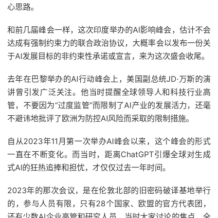
心思路。
和前几届峰会一样，这次印度举办的AI影响峰会，估计不会
达成有强制约束力的联合政治协议，大概率会以发布一份关
于AI发展目标的非约束性承诺或宣言，来为这次盛会收尾。
去年在巴黎举办的AI行动峰会上，美国副总统JD·万斯的演
讲曾引发广泛关注。他当时提醒全球领导人和科技行业高
管，不要因为“过度监管”而限制了AI产业的发展活力，还毫
不避讳地批评了欧洲为防控AI风险而采取的限制措施。
自从2023年11月第一次举办AI峰会以来，这个峰会的形式
一直在不断变化。而当时，距离ChatGPT引爆全球对生成
式AI的狂热追捧和担忧，才仅仅过去一年时间。
2023年的那次会议，是在伦敦北部的旧密码破译基地举行
的，参与人员有限，只有28个国家、欧盟的官方代表团，
还有少数AI企业高管和研究人员，当时大家讨论的焦点，全