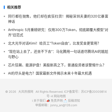
相关推荐
同行都在抛售，他们却在疯狂扫货！揭秘深圳夫妻的320亿暴富
神话
Anthropic 5月重磅研究：仅用300万Token，彻底颠覆大模型“对
齐”旧范式
北大光华对话Kimi！给员工“Token自由”，比发奖金更管用？
“现在站上去了，还坐不下去”：马化腾用一句话道尽腾讯AI的尴尬
与野心
芯片狂飙、能源护盘！美股新高之下，普通投资者该警惕什么？
AI的尽头是电力？国家最新文件揭示未来十年最大机遇
© 2026
大风热搜网
All Rights Reserved. ICP备案号：
苏ICP备20009814
号-4
网站地图
ℹ️
关于我们
📣
免责声明
📩
投稿须知
举报邮箱：jonny_an@126.com