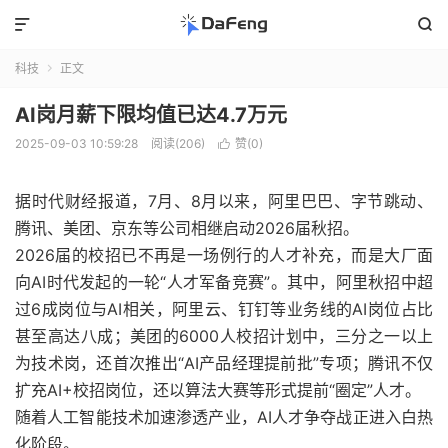


科技
正文

AI岗月薪下限均值已达4.7万元
2025-09-03 10:59:28
阅读(206)
赞(
0
)

据时代财经报道，7月、8月以来，阿里巴巴、字节跳动、
腾讯、美团、京东等公司相继启动2026届秋招。
2026届的校招已不再是一场例行的人才补充，而是大厂面
向AI时代发起的一轮“人才军备竞赛”。其中，阿里秋招中超
过6成岗位与AI相关，阿里云、钉钉等业务线的AI岗位占比
甚至高达八成；美团的6000人校招计划中，三分之一以上
为技术岗，还首次推出“AI产品经理提前批”专项；腾讯不仅
扩充AI+校招岗位，还以算法大赛等形式提前“圈定”人才。
随着人工智能技术加速渗透产业，AI人才争夺战正进入白热
化阶段。