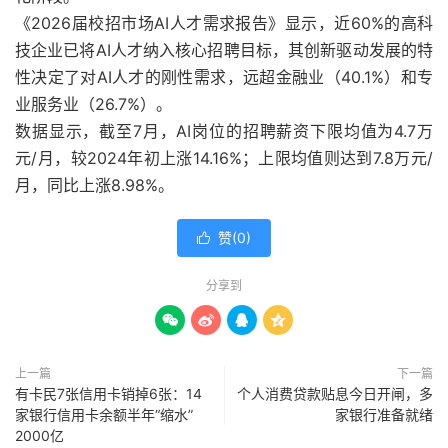
《2026届校招市场AI人才需求报告》显示，近60%的高科
技企业已将AI人才纳入核心招聘目标，其创新驱动发展的特
性决定了对AI人才的刚性需求，远超金融业（40.1%）和专
业服务业（26.7%）。
数据显示，截至7月，AI岗位的招聘薪资下限均值为4.7万
元/月，较2024年初上涨14.16%；上限均值则达到7.8万元/
月，同比上涨8.98%。
赞(
0
)

分享到




上一篇
下一篇
有卡民7张信用卡销掉6张：14
个人消费贷款贴息今日开闸，多
家银行信用卡余额半年“缩水”
家银行准备就绪
2000亿