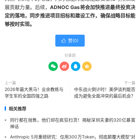
展贡献力量。后续，
ADNOC Gas将会加快推进最终投资决
定的落地，同步推进项目招标和建设工作，确保战略目标能
够按时实现。
赞(
0
)

分享到




上一篇
下一篇
2026年最大黑马！业余教练与
中东战火倒计时！美伊谈判能否
学生军的全国四强之路
成为避免全面冲突的最后机会？
相关推荐
同行都在抛售，他们却在疯狂扫货！揭秘深圳夫妻的320亿暴富
神话
Anthropic 5月重磅研究：仅用300万Token，彻底颠覆大模型“对