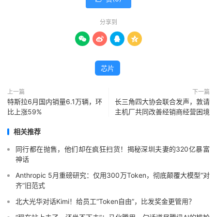
分享到




芯片
上一篇
下一篇
特斯拉6月国内销量6.1万辆，环
长三角四大协会联合发声，敦请
比上涨59%
主机厂共同改善经销商经营困境
相关推荐
同行都在抛售，他们却在疯狂扫货！揭秘深圳夫妻的320亿暴富
神话
Anthropic 5月重磅研究：仅用300万Token，彻底颠覆大模型“对
齐”旧范式
北大光华对话Kimi！给员工“Token自由”，比发奖金更管用？