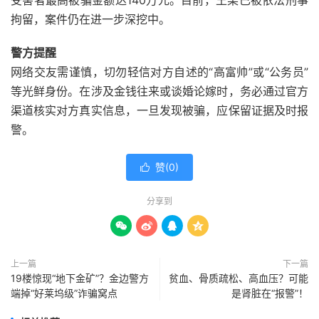
受害者最高被骗金额达140万元。目前，王某已被依法刑事
拘留，案件仍在进一步深挖中。
警方提醒
网络交友需谨慎，切勿轻信对方自述的“高富帅”或“公务员”
等光鲜身份。在涉及金钱往来或谈婚论嫁时，务必通过官方
渠道核实对方真实信息，一旦发现被骗，应保留证据及时报
警。
赞(
0
)

分享到




上一篇
下一篇
19楼惊现“地下金矿”？金边警方
贫血、骨质疏松、高血压？可能
端掉“好莱坞级”诈骗窝点
是肾脏在“报警”！