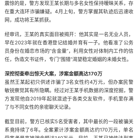
震惊的是，警方发现王某长期与多名女性保持暧昧关系，存
在重大连环诈骗嫌疑。4月上旬，警方掌握其轨迹后迅速收
网，成功将王某抓获。
经审讯，王某的真实面目被揭开：他其实是一名无业人员，
早在2023年就在香港登记结婚并育有一子。他看准了公务
员身份在婚恋市场的“含金量”，利用女性对体制内工作的信
任，伪造文书证件，专门“围猎”渴望稳定婚姻的未婚女性。
深挖彻查牵出惊天大案，涉案金额高达170万
虽然王某起初只供述诈骗了3名女性约4万元，但办案民警
敏锐察觉其有所隐瞒。经过对王某手机数据的深度挖掘，警
方发现他自2019年起就混迹于各类交友软件，手机里存满
了与不同女性的亲密聊天记录。
截至目前，警方已核实5名受害者，其中最长的一段被骗关
系竟持续了6年。全案累计涉案金额高达约170万元，单名