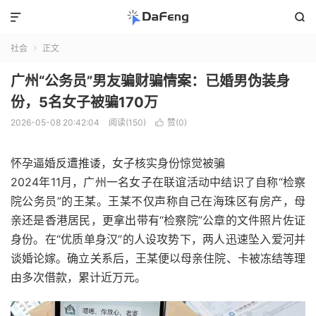


社会
正文

广州“公务员”男友骗财骗情案：已婚男伪装身
份，5名女子被骗170万
2026-05-08 20:42:04
阅读(150)
赞(
0
)

怀孕逼婚反遭推诿，女子核实身份惊觉被骗
2024年11月，广州一名女子在联谊活动中结识了自称“检察
院公务员”的王某。王某不仅声称自己在海珠区有房产，母
亲还是香港居民，更拿出带有“检察院”公章的文件照片佐证
身份。在“优质单身汉”的人设攻势下，两人迅速坠入爱河并
谈婚论嫁。确立关系后，王某便以母亲住院、卡被冻结等理
由多次借款，累计近万元。