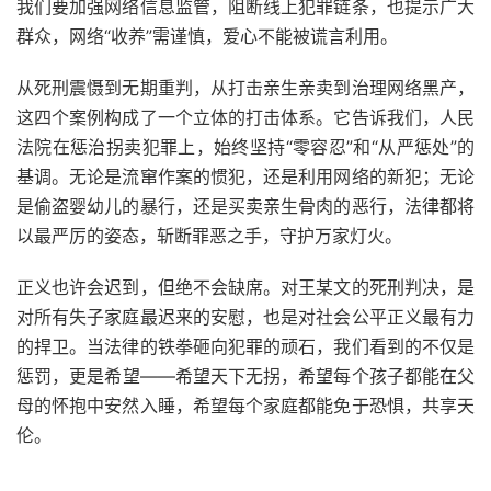
我们要加强网络信息监管，阻断线上犯罪链条，也提示广大
群众，网络“收养”需谨慎，爱心不能被谎言利用。
从死刑震慑到无期重判，从打击亲生亲卖到治理网络黑产，
这四个案例构成了一个立体的打击体系。它告诉我们，人民
法院在惩治拐卖犯罪上，始终坚持“零容忍”和“从严惩处”的
基调。无论是流窜作案的惯犯，还是利用网络的新犯；无论
是偷盗婴幼儿的暴行，还是买卖亲生骨肉的恶行，法律都将
以最严厉的姿态，斩断罪恶之手，守护万家灯火。
正义也许会迟到，但绝不会缺席。对王某文的死刑判决，是
对所有失子家庭最迟来的安慰，也是对社会公平正义最有力
的捍卫。当法律的铁拳砸向犯罪的顽石，我们看到的不仅是
惩罚，更是希望——希望天下无拐，希望每个孩子都能在父
母的怀抱中安然入睡，希望每个家庭都能免于恐惧，共享天
伦。