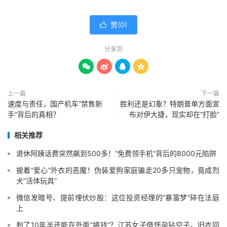
赞(
0
)

分享到




上一篇
下一篇
速度与责任，国产机车“禁售新
胜利还是幻象？特朗普单方面宣
手”背后的真相？
布对伊大捷，现实却在“打脸”
相关推荐
退休阿姨话费突然飙到500多！“免费领手机”背后的8000元陷阱
披着“爱心”外衣的恶魔！伪装爱狗家庭骗走20多只宠物，竟成烈
犬“活体玩具”
微信发暗号、提前埋伏炒股：这位投资经理的“暴富梦”碎在法庭
上
判了10年半还能在外面“搞钱”？江苏女子借怀孕钻空子，旧衣回