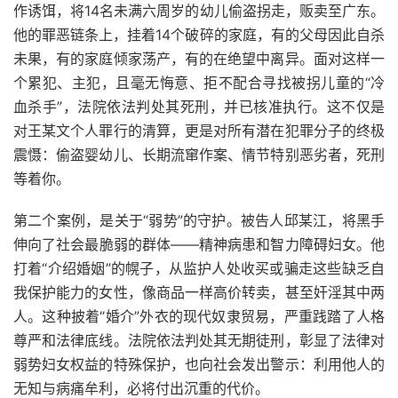
作诱饵，将14名未满六周岁的幼儿偷盗拐走，贩卖至广东。
他的罪恶链条上，挂着14个破碎的家庭，有的父母因此自杀
未果，有的家庭倾家荡产，有的在绝望中离异。面对这样一
个累犯、主犯，且毫无悔意、拒不配合寻找被拐儿童的“冷
血杀手”，法院依法判处其死刑，并已核准执行。这不仅是
对王某文个人罪行的清算，更是对所有潜在犯罪分子的终极
震慑：偷盗婴幼儿、长期流窜作案、情节特别恶劣者，死刑
等着你。
第二个案例，是关于“弱势”的守护。被告人邱某江，将黑手
伸向了社会最脆弱的群体——精神病患和智力障碍妇女。他
打着“介绍婚姻”的幌子，从监护人处收买或骗走这些缺乏自
我保护能力的女性，像商品一样高价转卖，甚至奸淫其中两
人。这种披着“婚介”外衣的现代奴隶贸易，严重践踏了人格
尊严和法律底线。法院依法判处其无期徒刑，彰显了法律对
弱势妇女权益的特殊保护，也向社会发出警示：利用他人的
无知与病痛牟利，必将付出沉重的代价。