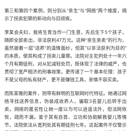
第三和第四个案例，则分别从“亲生”与“网络”两个维度，揭
示了拐卖犯罪的新动向与旧顽疾。
李某会夫妇，竟将生育当作一门生意，先后生下5个孩子，
随即全部卖出，非法获利47万元。这种“亲生亲卖”的行为，
虽然披着一层“送养”的温情面纱，但其“以非法获利为目的”
的本质，使其构成了拐卖儿童罪。法院对主犯判处十一年六
个月有期徒刑，对从犯减轻处罚，既体现了法律的威严，也
贯彻了宽严相济的刑事政策，更传递了一个基本伦理：孩子
不是父母的私有财产，更不是赚钱工具，亲情不容买卖。
而陈某雅的案件，则带有鲜明的互联网时代特征。她通过网
络寻找送养信息，伪装成收养人，骗取3名婴儿后转手出
卖。网络的匿名性让她一度以为可以逍遥法外，但法网恢
恢，疏而不漏。鉴于其有自首、立功和协助解救婴儿等情
节，法院依法从宽判处其有期徒刑七年。这起案件不仅警示