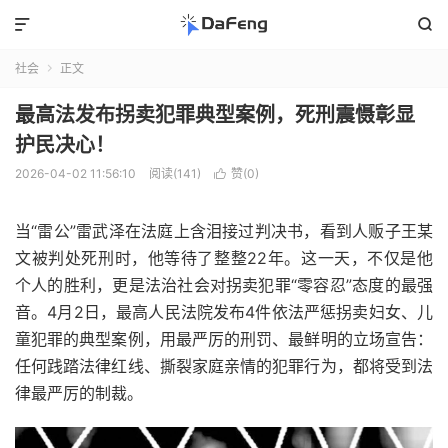


社会
正文

最高法发布拐卖犯罪典型案例，死刑震慑彰显
护民决心！
2026-04-02 11:56:10
阅读(141)
赞(
0
)

当“雷公”雷武泽在法庭上含泪接过判决书，看到人贩子王某
文被判处死刑时，他等待了整整22年。这一天，不仅是他
个人的胜利，更是法治社会对拐卖犯罪“零容忍”态度的最强
音。4月2日，最高人民法院发布4件依法严惩拐卖妇女、儿
童犯罪的典型案例，用最严厉的刑罚、最鲜明的立场宣告：
任何践踏法律红线、撕裂家庭亲情的犯罪行为，都将受到法
律最严厉的制裁。