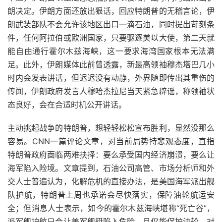
朗决定。伊朗方面还放出狠话，回应特朗普的无稽言论，伊
朗武装部队不会允许该地区出口一滴石油，同时提出苛刻条
件，任何阿拉伯或欧洲国家，只要驱逐美以大使，第二天就
能自由通行霍尔木兹海峡，这一要求海湾国家根本无法满
足。此外，伊朗媒体此前曾透露，新最高领袖穆杰塔巴几小
时内会发表讲话，但迟迟没有动静，外界随即传出其重伤的
传闻，伊朗政府发言人穆哈杰拉尼当天紧急辟谣，称领袖状
态良好，会在合适时机公开讲话。
主动挑起战争的特朗普，想轻轻松松宣布胜利，显然没那么
容易。CNN一篇评论文章，对当前局势持悲观态度，直指
特朗普政府面临两难抉择：要么承受国内经济崩溃，要么让
海军陷入险境。文章提到，石油公司高管、市场分析师和外
交人士普遍认为，化解危机的直接办法，是美国海军派出舰
队护航，特朗普上周也承诺会尽快落实，保障油轮航运安
全；但消息人士表示，如今的霍尔木兹海峡堪称“死亡谷”，
派军舰护航只会让美军舰艇陷入危险，且仅能保护油轮，对