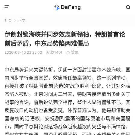


社会
正文

伊朗封锁海峡并同步效忠新领袖，特朗普言论
前后矛盾，中东局势陷两难僵局
2026-03-10 23:25:02
阅读(140)
赞(
0
)

中东局势迎来关键转折，伊朗一方面封锁霍尔木兹海峡，国
内同步举行全国宣誓，效忠新任最高领袖，这一系列举动，
直接打破了特朗普此前营造的“战争胜利”说辞，让其对外表
态陷入被动。北京时间周二当天，特朗普接连放出多组关于
战事的言论，前后说法完全相悖，整个人显得慌乱不已，其
反复改口的动机也备受质疑，外界普遍认为，他是想借助美
国总统的话语权，安抚剧烈震荡的国际原油市场和美国股
市，同时平息舆论对这场战争越来越浓的失望与不满情绪，
看似在左右逢源、耍滑头避重就轻。而当下全球最关心的问