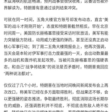
木兹海峡的航运畅通，预判战事会很快收尾，这番话也被外
界解读为，特朗普有意通过谈判结束冲突。
可就在同一时间，五角大楼官方账号却发布动态，直言“美
军的战斗才刚刚开始”，态度和特朗普截然相反。早在北京
时间周一，美国防长赫格塞思接受采访时就放话，美军有能
力突破敌方防线，动用威力更强的弹药，甚至还没真正启动
核心军事行动；到了周二五角大楼简报会上，他再次强调，
当天会是本轮对伊军事打击力度最强的一天，会出动数量最
多的战机和轰炸机发起攻势。当被问及赫格塞思的强硬表
态，和自己“战争将结束”的说法是否矛盾时，特朗普竟回应
“两种说法都对”。
仅仅过了几个小时，特朗普在当地时间晚间新闻发布会上再
次改口，称美军已经在多方面取得胜利，但战果还不够，会
以更强硬的姿态推进，争取最终胜利，彻底消除这场长期存
在的威胁，还强调胜利并不彻底，不彻底击败敌人绝不松