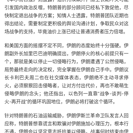
引发国内政治反噬，特朗普的部分顾问已经私下敦促他，尽
快制定退出战争的方案；知情人士透露，特朗普团队近期也
得出结论，需要制定更积极的舆论沟通计划，争取民众对这
场战争的支持，毕竟油价上涨已经让普通消费者压力倍增。
和美国方面的摇摆不定不同，伊朗的态度始终十分强硬。伊
朗副外长加里巴巴迪明确提出，伊朗停火的核心前提只有一
个，那就是美以停止一切侵略行为，伊朗遭遇了公然侵略，
局势最终走向的决定权，完全掌握在伊朗自己手中。伊朗议
长卡利巴夫周二也在社交媒体表态，伊朗绝不主动寻求停
火，必须狠狠回击侵略者，让对方付出代价，再也不敢萌生
侵略伊朗的念头；他还指出，以色列一直靠“战争-谈判-停
火-再开战”的循环巩固地位，伊朗必将打破这个循环。
针对特朗普的石油运输威胁，伊朗伊斯兰革命卫队发言人回
应称，特朗普想靠谎言和欺骗对伊朗施加心理压力，根本行
不通，伊朗会以坚定意志抵抗美以侵略，战事何时结束由伊