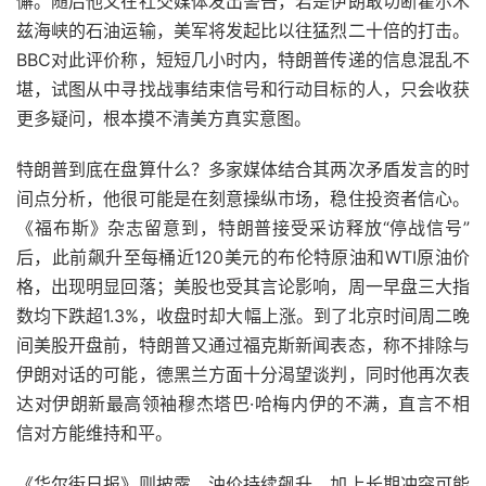
懈。随后他又在社交媒体发出警告，若是伊朗敢切断霍尔木
兹海峡的石油运输，美军将发起比以往猛烈二十倍的打击。
BBC对此评价称，短短几小时内，特朗普传递的信息混乱不
堪，试图从中寻找战事结束信号和行动目标的人，只会收获
更多疑问，根本摸不清美方真实意图。
特朗普到底在盘算什么？多家媒体结合其两次矛盾发言的时
间点分析，他很可能是在刻意操纵市场，稳住投资者信心。
《福布斯》杂志留意到，特朗普接受采访释放“停战信号”
后，此前飙升至每桶近120美元的布伦特原油和WTI原油价
格，出现明显回落；美股也受其言论影响，周一早盘三大指
数均下跌超1.3%，收盘时却大幅上涨。到了北京时间周二晚
间美股开盘前，特朗普又通过福克斯新闻表态，称不排除与
伊朗对话的可能，德黑兰方面十分渴望谈判，同时他再次表
达对伊朗新最高领袖穆杰塔巴·哈梅内伊的不满，直言不相
信对方能维持和平。
《华尔街日报》则披露，油价持续飙升，加上长期冲突可能