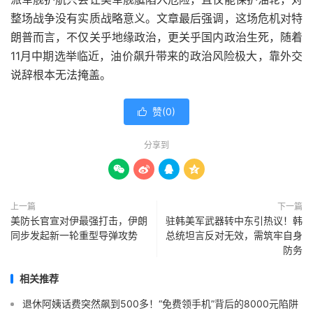
整场战争没有实质战略意义。文章最后强调，这场危机对特
朗普而言，不仅关乎地缘政治，更关乎国内政治生死，随着
11月中期选举临近，油价飙升带来的政治风险极大，靠外交
说辞根本无法掩盖。
赞(
0
)

分享到




上一篇
下一篇
美防长官宣对伊最强打击，伊朗
驻韩美军武器转中东引热议！韩
同步发起新一轮重型导弹攻势
总统坦言反对无效，需筑牢自身
防务
相关推荐
退休阿姨话费突然飙到500多！“免费领手机”背后的8000元陷阱