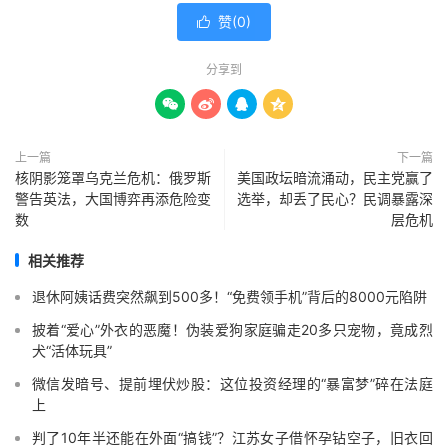
赞(
0
)

分享到




上一篇
下一篇
核阴影笼罩乌克兰危机：俄罗斯
美国政坛暗流涌动，民主党赢了
警告英法，大国博弈再添危险变
选举，却丢了民心？民调暴露深
数
层危机
相关推荐
退休阿姨话费突然飙到500多！“免费领手机”背后的8000元陷阱
披着“爱心”外衣的恶魔！伪装爱狗家庭骗走20多只宠物，竟成烈
犬“活体玩具”
微信发暗号、提前埋伏炒股：这位投资经理的“暴富梦”碎在法庭
上
判了10年半还能在外面“搞钱”？江苏女子借怀孕钻空子，旧衣回