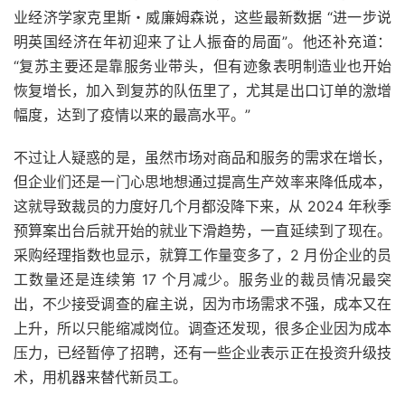
业经济学家克里斯・威廉姆森说，这些最新数据 “进一步说
明英国经济在年初迎来了让人振奋的局面”。他还补充道：
“复苏主要还是靠服务业带头，但有迹象表明制造业也开始
恢复增长，加入到复苏的队伍里了，尤其是出口订单的激增
幅度，达到了疫情以来的最高水平。”
不过让人疑惑的是，虽然市场对商品和服务的需求在增长，
但企业们还是一门心思地想通过提高生产效率来降低成本，
这就导致裁员的力度好几个月都没降下来，从 2024 年秋季
预算案出台后就开始的就业下滑趋势，一直延续到了现在。
采购经理指数也显示，就算工作量变多了，2 月份企业的员
工数量还是连续第 17 个月减少。服务业的裁员情况最突
出，不少接受调查的雇主说，因为市场需求不强，成本又在
上升，所以只能缩减岗位。调查还发现，很多企业因为成本
压力，已经暂停了招聘，还有一些企业表示正在投资升级技
术，用机器来替代新员工。