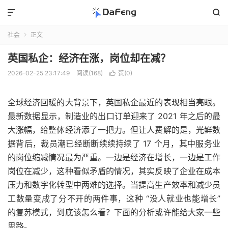


社会
正文

英国私企：经济在涨，岗位却在减？
2026-02-25 23:17:49
阅读(168)
赞(
0
)

全球经济回暖的大背景下，英国私企最近的表现相当亮眼。
最新数据显示，制造业的出口订单迎来了 2021 年之后的最
大涨幅，给整体经济添了一把力。但让人费解的是，光鲜数
据背后，裁员潮已经断断续续持续了 17 个月，其中服务业
的岗位缩减情况最为严重。一边是经济在增长，一边是工作
岗位在减少，这种看似矛盾的情况，其实反映了企业在成本
压力和数字化转型中两难的选择。当提高生产效率和减少员
工数量变成了分不开的两件事，这种 “没人就业也能增长”
的复苏模式，到底该怎么看？下面的分析或许能给大家一些
思路。