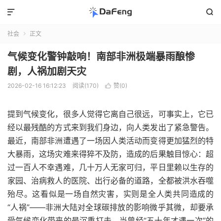


社会
正文

气候变化警钟敲响！南部非洲极端暴雨酿惨
剧，人祸加剧天灾
2026-02-16 16:12:23
阅读(170)
赞(
0
)

提到气候变化，很多人觉得它离自己很远，可事实上，它已
经以最残酷的方式来到我们身边，向人类发出了紧急警告。
最近，南部非洲遭遇了一场因人类活动而变得更加猛烈的特
大暴雨，这场灾难来得猝不及防，造成的后果触目惊心：超
过一百人不幸遇难，几十万人无家可归，平日里赖以生存的
家园、治病救人的医院、出行必备的道路，全都被洪水吞噬
殆尽。这看似是一场自然灾害，实则是全人类共同造成的
“人祸”——非洲大陆对全球碳排放的影响微乎其微，却要承
受气候变化带来的最沉重打击。当曾经“五十年才遇一次”的