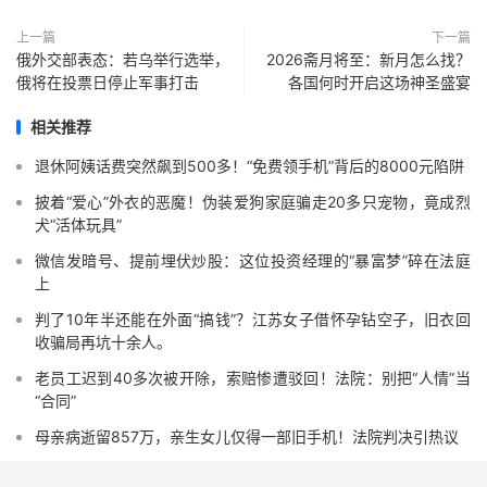
上一篇
下一篇
俄外交部表态：若乌举行选举，
2026斋月将至：新月怎么找？
俄将在投票日停止军事打击
各国何时开启这场神圣盛宴
相关推荐
退休阿姨话费突然飙到500多！“免费领手机”背后的8000元陷阱
披着“爱心”外衣的恶魔！伪装爱狗家庭骗走20多只宠物，竟成烈
犬“活体玩具”
微信发暗号、提前埋伏炒股：这位投资经理的“暴富梦”碎在法庭
上
判了10年半还能在外面“搞钱”？江苏女子借怀孕钻空子，旧衣回
收骗局再坑十余人。
老员工迟到40多次被开除，索赔惨遭驳回！法院：别把“人情”当
“合同”
母亲病逝留857万，亲生女儿仅得一部旧手机！法院判决引热议