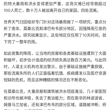
的特大暴雨和洪水变得更加严重，这场灾难已经导致超过
100人死亡，数十万人被迫离开自己的家园，四处流离。
世界天气归因组织专门针对这场暴雨做了一项研究，重点分
析了南非、莫桑比克和津巴布韦部分地区，因强降雨引发的
严重洪水。研究结果显示，这些地区仅仅用了10天时间，就
下完了一整年的雨。
如此密集的降雨，让当地的房屋和各类基础设施遭到了大面
积破坏，初步估计造成的经济损失高达数百万美元。与此同
时，人道主义机构也发出警示，由于基础设施被严重损毁，
那些流离失所的人们正面临着饥饿、疾病爆发以及医疗资源
短缺的危机，而且这种糟糕的情况还在不断恶化。
在莫桑比克，大量房屋和建筑被洪水彻底淹没，几十家医院
和诊所也被冲毁，失去了救治能力；而在南非的林波波省、
姆普马兰加省，还有津巴布韦的部分区域，道路被冲断、桥