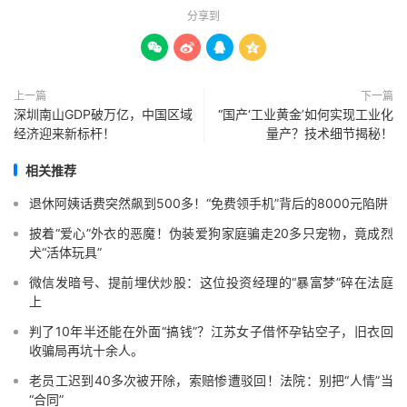
分享到




上一篇
下一篇
深圳南山GDP破万亿，中国区域
“国产‘工业黄金’如何实现工业化
经济迎来新标杆！
量产？技术细节揭秘！
相关推荐
退休阿姨话费突然飙到500多！“免费领手机”背后的8000元陷阱
披着“爱心”外衣的恶魔！伪装爱狗家庭骗走20多只宠物，竟成烈
犬“活体玩具”
微信发暗号、提前埋伏炒股：这位投资经理的“暴富梦”碎在法庭
上
判了10年半还能在外面“搞钱”？江苏女子借怀孕钻空子，旧衣回
收骗局再坑十余人。
老员工迟到40多次被开除，索赔惨遭驳回！法院：别把“人情”当
“合同”