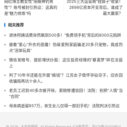
网红博主教女性“用眼神钓男
2025三大运营商“钱袋子”收紧！
性”？账号被封引热议：这真的
2898亿资本开支背后，谁成了
是“魅力修炼”吗
最大赢家？
相关推荐
退休阿姨话费突然飙到500多！“免费领手机”背后的8000元陷阱
披着“爱心”外衣的恶魔！伪装爱狗家庭骗走20多只宠物，竟成烈
犬“活体玩具”
微信发暗号、提前埋伏炒股：这位投资经理的“暴富梦”碎在法庭
上
判了10年半还能在外面“搞钱”？江苏女子借怀孕钻空子，旧衣回
收骗局再坑十余人。
老员工迟到40多次被开除，索赔惨遭驳回！法院：别把“人情”当
“合同”
母亲病逝留857万，亲生女儿仅得一部旧手机！法院判决引热议
© 2026
大风热搜网
All Rights Reserved. ICP备案号：
苏ICP备20009814