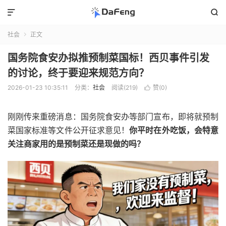


社会
正文

国务院食安办拟推预制菜国标！西贝事件引发
的讨论，终于要迎来规范方向？
2026-01-23 10:35:11
分类：
社会
阅读(219)
赞(
0
)

刚刚传来重磅消息：国务院食安办等部门宣布，即将就预制
菜国家标准等文件公开征求意见！
你平时在外吃饭，会特意
关注商家用的是预制菜还是现做的吗？