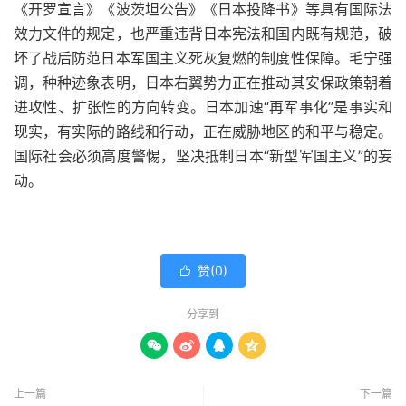
《开罗宣言》《波茨坦公告》《日本投降书》等具有国际法
效力文件的规定，也严重违背日本宪法和国内既有规范，破
坏了战后防范日本军国主义死灰复燃的制度性保障。毛宁强
调，种种迹象表明，日本右翼势力正在推动其安保政策朝着
进攻性、扩张性的方向转变。日本加速“再军事化”是事实和
现实，有实际的路线和行动，正在威胁地区的和平与稳定。
国际社会必须高度警惕，坚决抵制日本“新型军国主义”的妄
动。
赞(
0
)

分享到




上一篇
下一篇