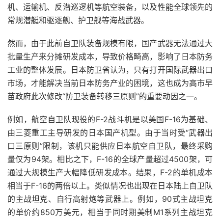
机、运输机、反潜巡逻机等航空装备，以及性能全球领先的
常规潜艇和驱逐舰、护卫舰等海战武器。
然而，由于此前自卫队装备规模有限，国产武器无法通过大
批量生产来分摊研发成本，导致价格畸高，影响了日本防务
工业的整体发展。日本防卫省认为，只有打开国际武器出口
市场，才能解决当前日本防务产业的困境，这也成为高市早
苗政府此次修改“防卫装备转移三原则”的重要动因之一。
例如，航空自卫队现役的F-2战斗机是以美国F-16为基础、
由三菱重工主导研发的日本国产机型。由于当时受“武器出
口三原则”限制，该机只能供应日本航空自卫队，最终采购
量仅为94架。相比之下，F-16的全球产量超过4500架，可
通过大规模生产大幅降低研发成本。结果，F-2的单机成本
相当于F-16的两倍以上。类似情况也出现在日本陆上自卫队
的主战坦克、自行高射炮等武器上。例如，90式主战坦克
的单价约850万美元，相当于同时期美制M1系列主战坦克