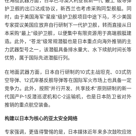
在海战武器方面，日本已与澳大利亚就新一代“最上”级导弹
护卫舰的出口达成协议，新西兰也考虑采购同型舰艇。同
时，由于美国海军“星座”级护卫舰项目中途下马，不少美国
专家提议美国应放弃自行研制下一代护卫舰，转而直接从日
本采购“最上”级护卫舰，以便集中有限资源用于高端舰艇建
造。此外，“苍龙”级常规潜艇也是日本重点向海外推销的主
力武器型号之一，该潜艇具备排水量大、水下续航时间长等
优势，属于国际先进潜艇行列。
在地面武器方面，日本自行研制的10式主战坦克、03式防
空导弹、12式岸基反舰导弹等在国际军火市场上也具备一定
竞争力。此外，按照“并行开发、共享技术”原则研制的新一
代国产P-1反潜巡逻机和C-2运输机，也是日本防卫省对外
推销的重点航空装备。
构建以日本为核心的亚太安全网络
专家强调，更值得警惕的是，日本媒体近年来多次鼓吹应效