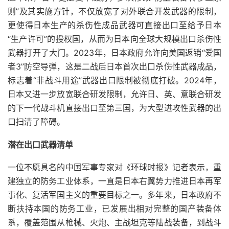
则”及其实施方针，不仅放宽了对外联合开发武器的限制，
更使得日本生产的杀伤性成品武器可直接出口至给予日本
“生产许可”的授权国，从而为日本向全球大规模出口杀伤性
武器打开了大门。2023年，日本政府允许向美国返销“爱国
者3”防空导弹，这是二战后日本首次出口杀伤性武器成品，
标志着“非战斗用途”武器出口限制被彻底打破。2024年，
日本又进一步放宽联合研发限制，允许日、英、意联合研发
的下一代战斗机直接出口至第三国，为大型进攻性武器的出
口扫清了障碍。
潜在出口武器清单
一位不愿具名的中国军事专家对《环球时报》记者表示，重
建独立的防务工业体系，一直是日本右翼势力推进日本再军
事化、复活军国主义的重要目标之一。多年来，日本政府不
断扶持本国的防务工业，已发展出相对完整的国产装备体
系，覆盖范围从枪械、火炮、主战坦克等陆战装备，到战斗