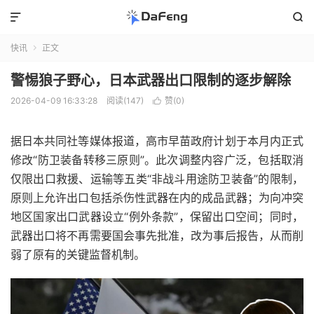


快讯
正文

警惕狼子野心，日本武器出口限制的逐步解除
2026-04-09 16:33:28
阅读(147)
赞(
0
)

据日本共同社等媒体报道，高市早苗政府计划于本月内正式
修改“防卫装备转移三原则”。此次调整内容广泛，包括取消
仅限出口救援、运输等五类“非战斗用途防卫装备”的限制，
原则上允许出口包括杀伤性武器在内的成品武器；为向冲突
地区国家出口武器设立“例外条款”，保留出口空间；同时，
武器出口将不再需要国会事先批准，改为事后报告，从而削
弱了原有的关键监督机制。