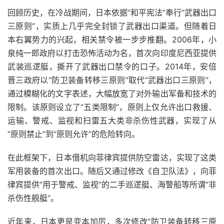
回顾历史，在冷战期间，日本依据“和平宪法”奉行“武器出口
三原则”，实质上几乎完全封锁了武器出口渠道。但随着日
本右翼势力的兴起，相关禁令被一步步推翻。2006年，小
泉纯一郎政府以打击恐怖活动为名，首次向印度尼西亚提供
武装巡逻艇，撕开了武器出口禁令的口子。2014年，安倍
晋三政府以“防卫装备转移三原则”取代“武器出口三原则”，
通过模糊化的文字表述，大幅放宽了对外输出军备和技术的
限制。该原则设立了“五类限制”，原则上仅允许出口救援、
运输、警戒、监视和扫雷五大类非杀伤性武器，实现了从
“原则禁止”到“原则允许”的危险转向。
在此框架下，日本借机向菲律宾提供防空雷达，实现了这类
军用装备的首次出口。随后又通过修改《自卫队法》，向菲
律宾提供“用于警戒、监视”的二手巡逻艇、海警船等所谓“非
杀伤性舰艇”。
近年来，日本更是变本加厉，多次修改“防卫装备转移三原