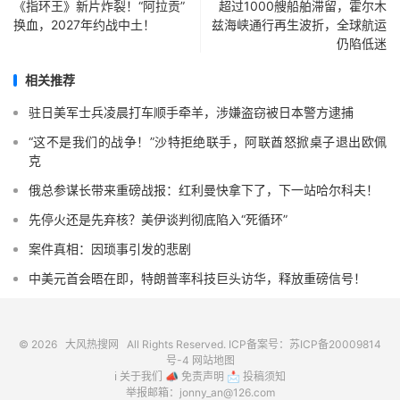
《指环王》新片炸裂！“阿拉贡”
超过1000艘船舶滞留，霍尔木
换血，2027年约战中土！
兹海峡通行再生波折，全球航运
仍陷低迷
相关推荐
驻日美军士兵凌晨打车顺手牵羊，涉嫌盗窃被日本警方逮捕
“这不是我们的战争！”沙特拒绝联手，阿联酋怒掀桌子退出欧佩
克
俄总参谋长带来重磅战报：红利曼快拿下了，下一站哈尔科夫！
先停火还是先弃核？美伊谈判彻底陷入“死循环”
案件真相：因琐事引发的悲剧
中美元首会晤在即，特朗普率科技巨头访华，释放重磅信号！
© 2026
大风热搜网
All Rights Reserved. ICP备案号：
苏ICP备20009814
号-4
网站地图
ℹ️
关于我们
📣
免责声明
📩
投稿须知
举报邮箱：jonny_an@126.com