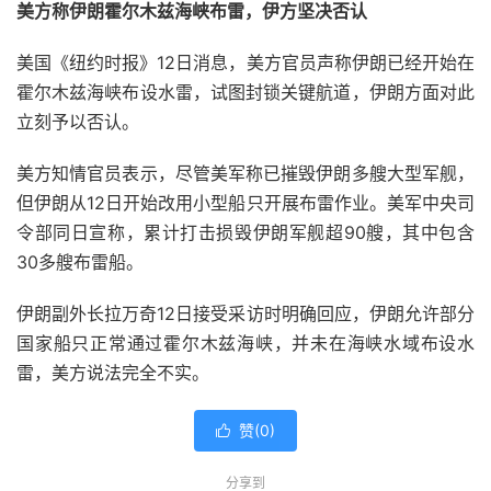
美方称伊朗霍尔木兹海峡布雷，伊方坚决否认
美国《纽约时报》12日消息，美方官员声称伊朗已经开始在
霍尔木兹海峡布设水雷，试图封锁关键航道，伊朗方面对此
立刻予以否认。
美方知情官员表示，尽管美军称已摧毁伊朗多艘大型军舰，
但伊朗从12日开始改用小型船只开展布雷作业。美军中央司
令部同日宣称，累计打击损毁伊朗军舰超90艘，其中包含
30多艘布雷船。
伊朗副外长拉万奇12日接受采访时明确回应，伊朗允许部分
国家船只正常通过霍尔木兹海峡，并未在海峡水域布设水
雷，美方说法完全不实。
赞(
0
)

分享到