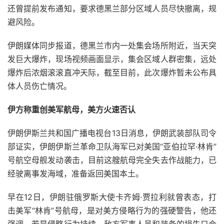
还曾提前发布通知，要求德黑兰部分区域人员尽快撤离，规
避风险。
伊朗媒体同步报道，德黑兰市内一处集会场所附近，当天突
发巨大爆炸，现场视频画面显示，集会区域人群密集，远处
爆炸后浓烟滚滚直冲天际，截至目前，此次爆炸暂未公布具
体人员伤亡情况。
伊方称重创美军航母，美方火速否认
伊朗伊斯兰共和国广播电视台13日消息，伊朗武装部队司令
部证实，伊朗伊斯兰革命卫队海军已对美国“亚伯拉罕·林肯”
号航空母舰发动袭击，目前这艘航母完全失去作战能力，已
经驶离事发海域，准备返回美国本土。
早在12日，伊朗驻俄罗斯大使卡齐姆·贾拉利就曾表态，打
击美军“林肯”号航母，是对美方侵略行为的强硬警告，他还