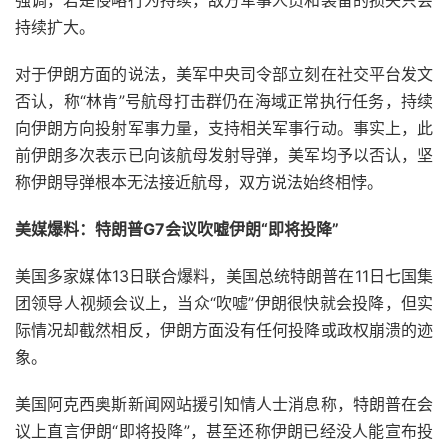
强调，若是侵略行为持续，敌方军事人员和装备的损失只会
持续扩大。
对于伊朗方面的说法，美军中央司令部立刻在社交平台发文
否认，称“林肯”号航母打击群仍在海域正常执行任务，持续
向伊朗方向投射军事力量，支持相关军事行动。事实上，此
前伊朗多次表示已向该航母发射导弹，美军均予以否认，坚
称伊朗导弹根本无法接近航母，双方说法始终相悖。
美媒爆料：特朗普G7会议吹嘘伊朗“即将投降”
美国多家媒体13日联合爆料，美国总统特朗普在11日七国集
团领导人视频会议上，当众“吹嘘”伊朗很快就会投降，但实
际情况却截然相反，伊朗方面没有任何投降或政权崩溃的迹
象。
美国阿克西奥斯新闻网站援引知情人士消息称，特朗普在会
议上直言伊朗“即将投降”，甚至还称伊朗已经没人能宣布投