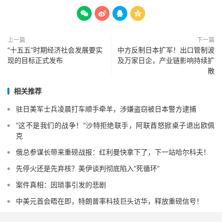




上一篇
下一篇
“十五五”时期经济社会发展要实
中方反制日本扩军！出口管制波
现的目标正式发布
及万家日企，产业链影响持续扩
散
相关推荐
驻日美军士兵凌晨打车顺手牵羊，涉嫌盗窃被日本警方逮捕
“这不是我们的战争！”沙特拒绝联手，阿联酋怒掀桌子退出欧佩
克
俄总参谋长带来重磅战报：红利曼快拿下了，下一站哈尔科夫！
先停火还是先弃核？美伊谈判彻底陷入“死循环”
案件真相：因琐事引发的悲剧
中美元首会晤在即，特朗普率科技巨头访华，释放重磅信号！