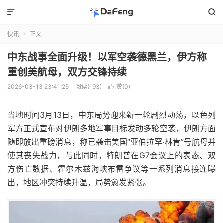


快讯
正文

中东战事全面升级！以军空袭德黑兰，伊方称
重创美航母，双方交锋持续
2026-03-13 23:41:25
阅读(193)
赞(
0
)

当地时间3月13日，中东局势迎来新一轮剧烈动荡，以色列
军方正式宣布对伊朗多地军事目标发动多轮空袭，伊朗方面
随即放出重磅消息，称已袭击美国“亚伯拉罕·林肯”号航母并
使其丧失战力，与此同时，特朗普在G7会议上的表态、双
方伤亡数据、霍尔木兹海峡布雷争议等一系列消息接连曝
出，地区冲突持续升温，局势愈发紧张。