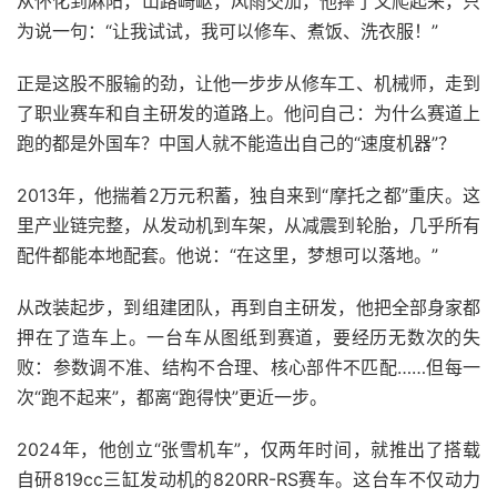
从怀化到麻阳，山路崎岖，风雨交加，他摔了又爬起来，只
为说一句：“让我试试，我可以修车、煮饭、洗衣服！”
正是这股不服输的劲，让他一步步从修车工、机械师，走到
了职业赛车和自主研发的道路上。他问自己：为什么赛道上
跑的都是外国车？中国人就不能造出自己的“速度机器”？
2013年，他揣着2万元积蓄，独自来到“摩托之都”重庆。这
里产业链完整，从发动机到车架，从减震到轮胎，几乎所有
配件都能本地配套。他说：“在这里，梦想可以落地。”
从改装起步，到组建团队，再到自主研发，他把全部身家都
押在了造车上。一台车从图纸到赛道，要经历无数次的失
败：参数调不准、结构不合理、核心部件不匹配……但每一
次“跑不起来”，都离“跑得快”更近一步。
2024年，他创立“张雪机车”，仅两年时间，就推出了搭载
自研819cc三缸发动机的820RR-RS赛车。这台车不仅动力