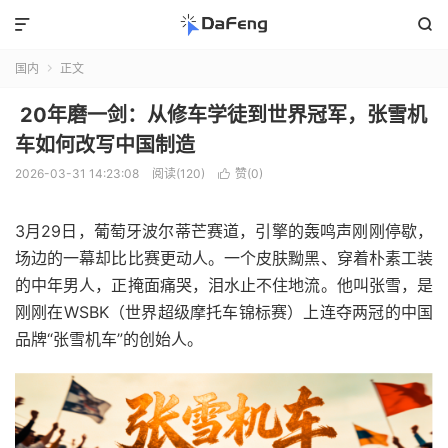


国内
正文

20年磨一剑：从修车学徒到世界冠军，张雪机
车如何改写中国制造
2026-03-31 14:23:08
阅读(120)
赞(
0
)

3月29日，葡萄牙波尔蒂芒赛道，引擎的轰鸣声刚刚停歇，
场边的一幕却比比赛更动人。一个皮肤黝黑、穿着朴素工装
的中年男人，正掩面痛哭，泪水止不住地流。他叫张雪，是
刚刚在WSBK（世界超级摩托车锦标赛）上连夺两冠的中国
品牌“张雪机车”的创始人。