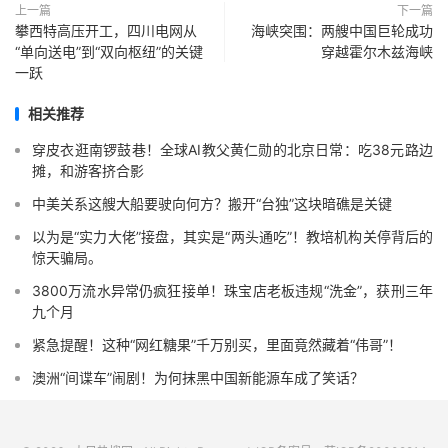
上一篇
下一篇
攀西特高压开工，四川电网从
海峡突围：两艘中国巨轮成功
“单向送电”到“双向枢纽”的关键
穿越霍尔木兹海峡
一跃
相关推荐
穿皮衣逛南锣鼓巷！全球AI教父黄仁勋的北京日常：吃38元路边
摊，和游客挤合影
中美关系这艘大船要驶向何方？搬开“台独”这块暗礁是关键
以为是“实力大佬”接盘，其实是“两头通吃”！教培机构关停背后的
惊天骗局。
3800万流水异常仍疯狂接单！珠宝店老板违规“洗金”，获刑三年
九个月
紧急提醒！这种“网红糖果”千万别买，里面竟然藏着“伟哥”！
澳洲“间谍车”闹剧！为何抹黑中国新能源车成了笑话？