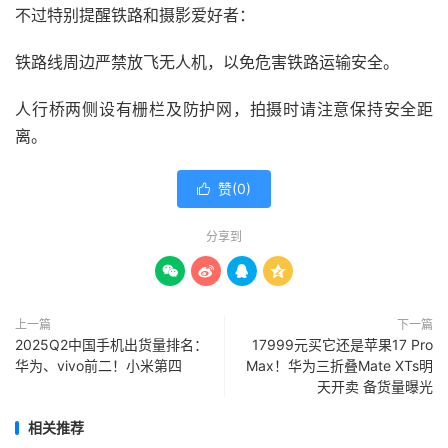
不过特别提醒铁路和摄影爱好者：
铁路线周边严禁放飞无人机，以免危害铁路运输安全。
人行桥两侧设有栅栏及防护网，拍摄时请注意保持安全距
离。
赞(
0
)

分享到




上一篇
下一篇
2025Q2中国手机出货量排名：
17999元买它还是苹果17 Pro
华为、vivo前二！小米第四
Max！华为三折叠Mate XTs明
天开卖 备货量曝光
相关推荐