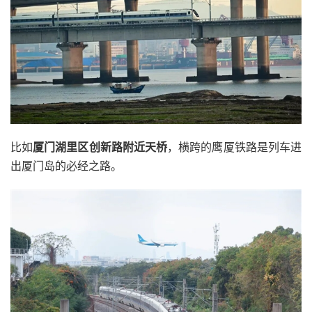
比如
厦门湖里区创新路附近天桥
，横跨的鹰厦铁路是列车进
出厦门岛的必经之路。