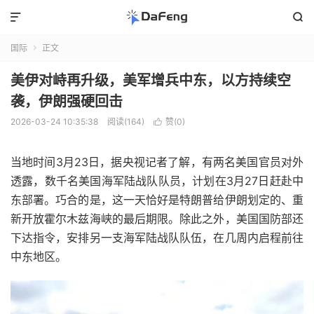


国际
正文

美伊对峙再升级，美军增兵中东，以方持续空
袭，伊朗强硬回击
2026-03-24 10:35:38
阅读(164)
赞(
0
)

当地时间3月23日，据央视记者了解，有两名美国官员对外
透露，数千名美国海军陆战队队员，计划在3月27日赶赴中
东部署。巧合的是，这一天恰好是特朗普给伊朗划定的、重
新开放霍尔木兹海峡的最后期限。除此之外，美国国防部还
下达指令，安排另一支海军陆战队队伍，在几周内启程前往
中东地区。