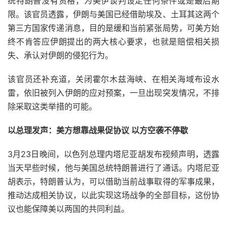
统特朗普没有资格，为美伊谈判设定任何条件或是最后期
限。该官员透露，伊朗与美国已经借助埃及、土耳其这两个
第三方国家传递消息，目的是缓和当前紧张局势，可美方始
终不肯答应伊朗提出的两大核心要求，也就是赔偿相关损
失、承认对伊朗的侵犯行为。
该官员还补充道，关闭霍尔木兹海峡、在相关海域布设水
雷，依旧被列入伊朗的应对预案，一旦出现突发情况，不排
除采取这类举措的可能。
以总理发声：美方想靠战果促协议 以方空袭不停歇
3月23日晚间，以色列总理内塔尼亚胡发布视频声明，透露
当天早些时候，他与美国总统特朗普进行了通话。内塔尼亚
胡表示，特朗普认为，可以借助当前战事取得的军事成果，
推动达成相关协议，以此实现这场战争的全部目标，这份协
议也能保障美以两国的共同利益。