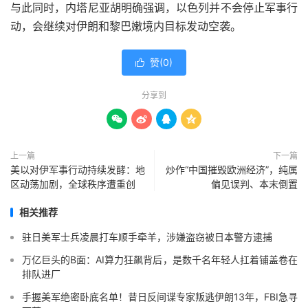
与此同时，内塔尼亚胡明确强调，以色列并不会停止军事行
动，会继续对伊朗和黎巴嫩境内目标发动空袭。
赞(
0
)

分享到




上一篇
下一篇
美以对伊军事行动持续发酵：地
炒作“中国摧毁欧洲经济”，纯属
区动荡加剧，全球秩序遭重创
偏见误判、本末倒置
相关推荐
驻日美军士兵凌晨打车顺手牵羊，涉嫌盗窃被日本警方逮捕
万亿巨头的B面：AI算力狂飙背后，是数千名年轻人扛着铺盖卷在
排队进厂
手握美军绝密卧底名单！昔日反间谍专家叛逃伊朗13年，FBI急寻