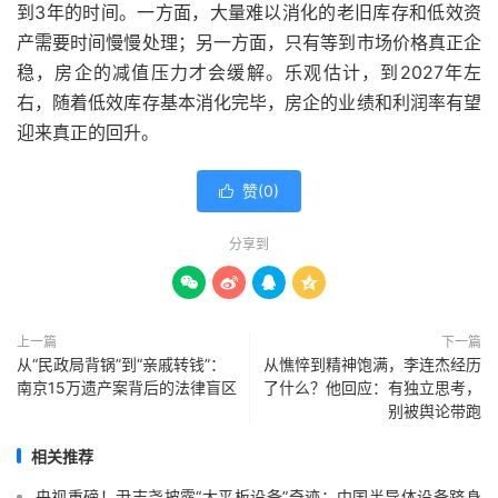
到3年的时间。一方面，大量难以消化的老旧库存和低效资
产需要时间慢慢处理；另一方面，只有等到市场价格真正企
稳，房企的减值压力才会缓解。乐观估计，到2027年左
右，随着低效库存基本消化完毕，房企的业绩和利润率有望
迎来真正的回升。
赞(
0
)

分享到




上一篇
下一篇
从“民政局背锅”到“亲戚转钱”：
从憔悴到精神饱满，李连杰经历
南京15万遗产案背后的法律盲区
了什么？他回应：有独立思考，
别被舆论带跑
相关推荐
央视重磅！尹志尧披露“大平板设备”奇迹：中国半导体设备跻身