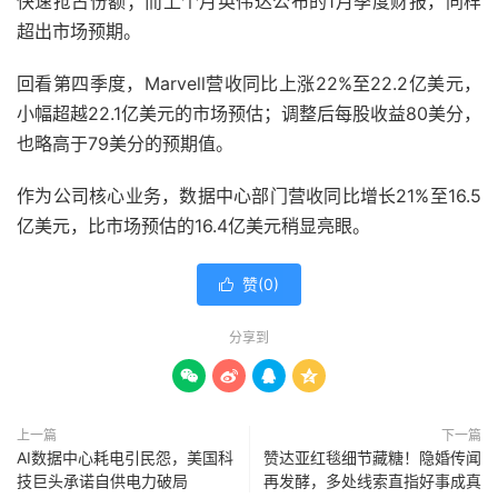
快速抢占份额；而上个月英伟达公布的1月季度财报，同样
超出市场预期。
回看第四季度，Marvell营收同比上涨22%至22.2亿美元，
小幅超越22.1亿美元的市场预估；调整后每股收益80美分，
也略高于79美分的预期值。
作为公司核心业务，数据中心部门营收同比增长21%至16.5
亿美元，比市场预估的16.4亿美元稍显亮眼。
赞(
0
)

分享到




上一篇
下一篇
AI数据中心耗电引民怨，美国科
赞达亚红毯细节藏糖！隐婚传闻
技巨头承诺自供电力破局
再发酵，多处线索直指好事成真