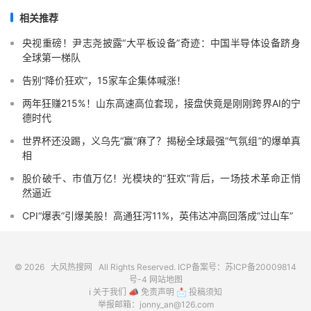
相关推荐
央视重磅！尹志尧披露“大平板设备”奇迹：中国半导体设备跻身
全球第一梯队
告别“降价狂欢”，15家车企集体喊涨！
两年狂赚215%！山东高速高位套现，接盘侠竟是刚刚跨界AI的宁
德时代
世界杯还没踢，义乌先“赢”麻了？揭秘全球最强“气氛组”的爆单真
相
股价破千、市值万亿！光模块的“狂欢”背后，一场技术革命正悄
然逼近
CPI“爆表”引爆美股！高通狂泻11%，英伟达冲高回落成“过山车”
© 2026
大风热搜网
All Rights Reserved. ICP备案号：
苏ICP备20009814
号-4
网站地图
ℹ️
关于我们
📣
免责声明
📩
投稿须知
举报邮箱：jonny_an@126.com