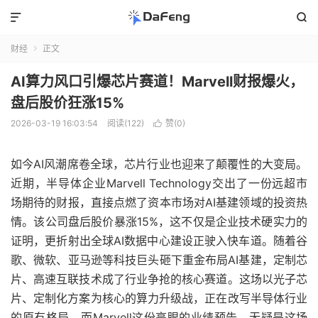


财经
正文

AI算力风口引爆芯片赛道！Marvell财报爆火，
盘后股价狂涨15%
2026-03-19 16:03:54
阅读(122)
赞(
0
)

如今AI风潮席卷全球，芯片行业也迎来了颠覆性的大变局。
近期，半导体企业Marvell Technology交出了一份远超市
场期待的财报，直接点燃了资本市场对AI基建领域的投资热
情。该公司盘后股价暴涨15%，这不仅是企业技术硬实力的
证明，更折射出全球AI数据中心建设正驶入快车道。随着谷
歌、微软、亚马逊等科技巨头砸下重金布局AI基建，定制芯
片、高速互联技术成了行业争抢的核心赛道。这场以光子芯
片、定制化方案为核心的算力升级战，正在改写半导体行业
的原有格局，而Marvell这份亮眼的业绩预告，无疑是这场