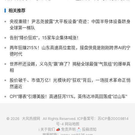
相关推荐
央视重磅！尹志尧披露“大平板设备”奇迹：中国半导体设备跻身
全球第一梯队
告别“降价狂欢”，15家车企集体喊涨！
两年狂赚215%！山东高速高位套现，接盘侠竟是刚刚跨界AI的宁
德时代
世界杯还没踢，义乌先“赢”麻了？揭秘全球最强“气氛组”的爆单真
相
股价破千、市值万亿！光模块的“狂欢”背后，一场技术革命正悄
然逼近
CPI“爆表”引爆美股！高通狂泻11%，英伟达冲高回落成“过山车”
© 2026
大风热搜网
All Rights Reserved. ICP备案号：
苏ICP备20009814
号-4
网站地图
ℹ️
关于我们
📣
免责声明
📩
投稿须知
举报邮箱：jonny_an@126.com