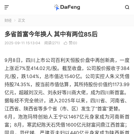


财经
正文

多省首富今年换人 其中有两位85后
2025-09-11 15:13:04
阅读(271)
赞(
0
)

9月8日，四川上市公司百利天恒股价盘中再创新高，一度
上涨近7%至414.02元/股。截至收盘，公司股价报收于384
元/股，跌1.04%，总市值达1540亿。公司实控人朱义凭借
持股74.35%，按当前市值估算，其所持股份价值约1173.99
亿元，超越刘汉元、刘永好等川商大佬，成为四川新首富。
据每经不完全统计，进入2025年以来，四川省、河南省、
江西省、陕西省等多个省（市、区）发生了“首富”更替。
6月，泡泡玛特创始人王宁以1467亿元身家成为河南新首
富；8月，寒武纪陈天石凭借1600亿元财富问鼎江西首富；
同月，范代娣、严建亚夫妇以440亿元身家成为陕西新首