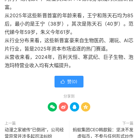
富。
从2025年这些新晋首富的年龄来看，王宁和陈天石均为85
后，最小的是王宁（38岁），其次是陈天石（40岁）。范
代娣今年59岁，朱义今年61岁。
从行业分布来看，这些新晋富豪来自生物医药、潮玩、AI芯
片行业，皆是2025年资本市场追逐的热门赛道。
从营收来看，2024年，百利天恒、寒武纪、巨子生物、泡
泡玛特营业收入均有大幅提升。
赞(
0
)

分享到




上一篇
下一篇
动漫之家被传“已倒闭”，公司经
蚂蚁集团CEO韩歆毅：坚决不发
营异常并涉多起司法纠纷
虚拟币，不参与任何形式炒作